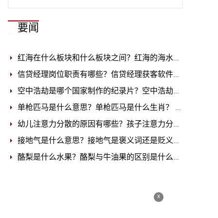
要闻
红海在什么板块和什么板块之间？红海的海水是什么颜色的？
信贷经理岗位职责有哪些？信贷经理获客软件哪个好用？
2
空中浩劫是哪个国家制作的纪录片？空中浩劫博南是哪一集？
单枪匹马是什么意思？单枪匹马是什么生肖？
2023-03-09
幼儿注意力分散的原因有哪些？孩子注意力分散怎么解决？
接地气是什么意思？接地气是褒义词还是贬义词？
2023-03
酪梨是什么水果？酪梨与牛油果的区别是什么？
2023-03-0
x