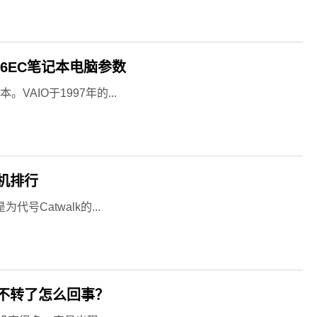
16EC笔记本电脑参数
VAIO于1997年的...
机排行
代号Catwalk的...
不转了怎么回事？