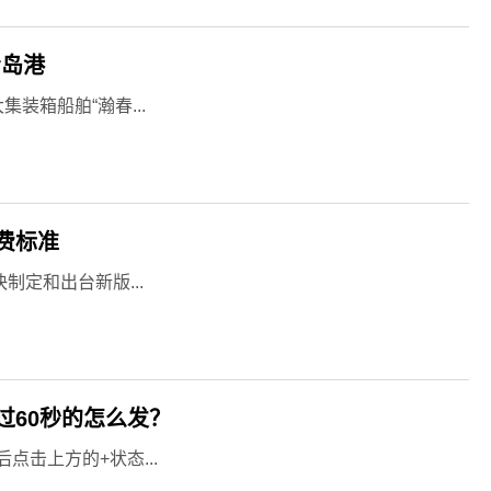
青岛港
装箱船舶“瀚春...
费标准
定和出台新版...
过60秒的怎么发？
击上方的+状态...