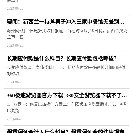
通过了一
2023-06-20
要闻：新西兰一持斧男子冲入三家中餐馆无差别砍
人，致4人受伤住院
海外网6月20日电据美联社报道，当地时间6月19日晚，新西兰奥克
兰市一名
2023-06-20
长期应付款是什么科目？长期应付款包括哪些？
长期应付款属于负债类科目。1、长期应付款是在较长时间内应付
的款项...
2023-06-20
360极速游览器官方下载_360安全游览器下载不了东
西 怎么办
1、方案一：修复flash插件方案二：升降级IE浏览器版本。2、查看
IE浏览
2023-06-20
租赁保证金计入什么科目？租赁保证金的法律规定