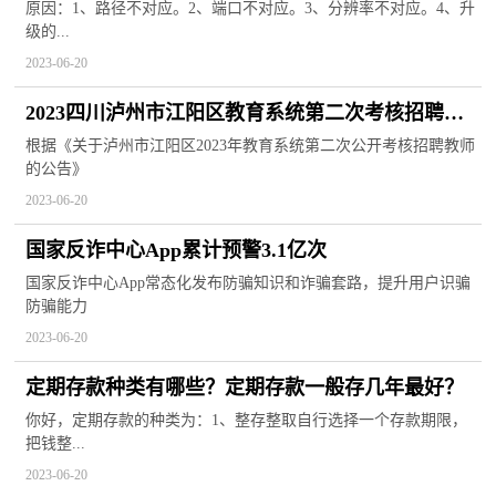
事？怎么解决？
原因：1、路径不对应。2、端口不对应。3、分辨率不对应。4、升
级的...
2023-06-20
2023四川泸州市江阳区教育系统第二次考核招聘教
师面试成绩及排名公告
根据《关于泸州市江阳区2023年教育系统第二次公开考核招聘教师
的公告》
2023-06-20
国家反诈中心App累计预警3.1亿次
国家反诈中心App常态化发布防骗知识和诈骗套路，提升用户识骗
防骗能力
2023-06-20
定期存款种类有哪些？定期存款一般存几年最好？
你好，定期存款的种类为：1、整存整取自行选择一个存款期限，
把钱整...
2023-06-20