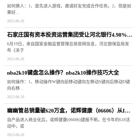
怪线索是什么？
如何换人：1、首先进入游戏，邀请好友完成合作任务。2、但是如
果好...
2023-06-20
石家庄国有资本投资运营集团受让河北银行4.98%股
股份获批
6月19日，来自国家金融监督管理总局官网信息，河北银保监局发
布《关于
2023-06-20
nba2k10键盘怎么操作？nba2k10操作技巧大全
如何操作：1、移动操作W键向前移动键向左移动S键向后移动D键
向右移...
2023-06-20
幽幽管总销量破620万盒，诺辉健康（06606）从IVD
进军消费医疗
自产品进入商业化后，诺辉健康(06606)捷报不断。在今年的618活
动中，诺
2023-06-20