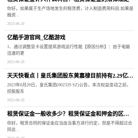
你好，如果属于生产场地发生的租赁费，计入制造费用科目;如果是
融资...
2023-06-20
亿酷手游官网_亿酷游戏
1、通过调整显卡设置提高游戏运行性能【原因分析】：由于电脑
迅速的更
2023-06-20
天天快看点丨皇氏集团股东黄嘉棣目前持有2.29亿
股，占公司总股本的26.4%
2023年6月20日，皇氏集团(002329 SZ)公告，本次权益变动之前，
控股股东
2023-06-20
租赁保证金一般收多少？租赁保证金和押金的区别
是什么？
你好，租赁合同的保证金应当由当事方进行约定，但是不得超过合
同总...