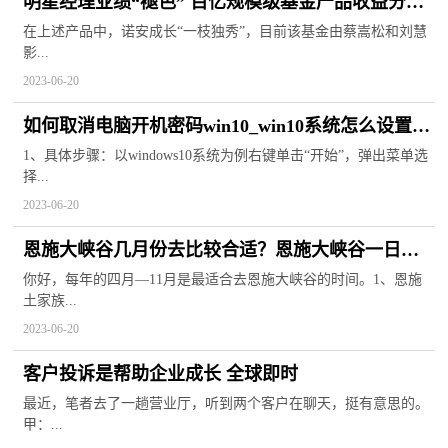
明星经理业绩“褪色” 百亿规模级基金产品收益分化_
世界速讯
在上述产品中，诺安成长“一枝独秀”，目前该基金由蔡嵩松和刘慧
影...
2023-06-20
如何取消电脑开机密码win10_win10系统怎么设置或
取消定时关机
1、具体步骤：以windows10系统为例右键单击“开始”，弹出菜单选
择...
2023-06-20
恩施大峡谷几月份去比较合适？恩施大峡谷一日游
最佳方案
你好，每年的四月—11月是最适合去恩施大峡谷的时间。1、恩施
土家族...
2023-06-20
客户投诉是帮助企业成长 全球即时
最近，笔者去了一趟营业厅，听到两个客户在聊天，挺有意思的。
甲：...