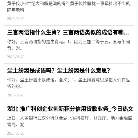
自己过不去 今日热讯
黄子佼小S世纪大和解是演的吗？黄子佼性骚扰一事牵扯出不少的
陈年老料
2023-06-20
三言两语指什么生肖？三言两语类似的成语有哪
些？
你好，三言两语指的是生肖马。1、因为三加二等于五，五与午同
音，对...
2023-06-20
尘土纷嚣是成语吗？尘土纷嚣是什么意思？
你好，尘土纷嚣不是成语。含义：1、尘土纷嚣意思是指人们在世
俗的纷...
2023-06-20
湖北 推广科创企业创新积分信用贷款业务_今日热文
近日，人民银行武汉分行联合湖北省科技厅、财政厅、地方金融监
管局、湖
2023-06-20