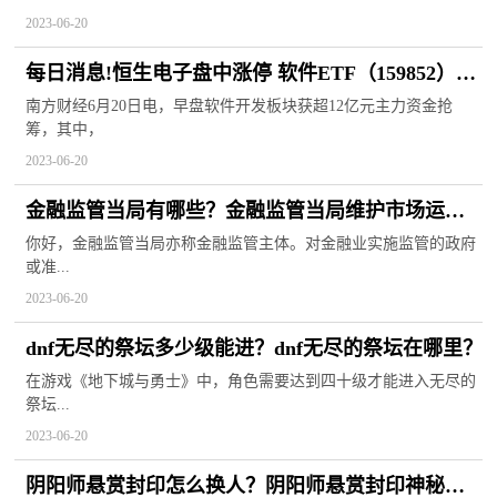
2023-06-20
每日消息!恒生电子盘中涨停 软件ETF（159852）涨
近2%丨ETF观察
南方财经6月20日电，早盘软件开发板块获超12亿元主力资金抢
筹，其中，
2023-06-20
金融监管当局有哪些？金融监管当局维护市场运营
的重要手段有哪些？
你好，金融监管当局亦称金融监管主体。对金融业实施监管的政府
或准...
2023-06-20
dnf无尽的祭坛多少级能进？dnf无尽的祭坛在哪里？
在游戏《地下城与勇士》中，角色需要达到四十级才能进入无尽的
祭坛...
2023-06-20
阴阳师悬赏封印怎么换人？阴阳师悬赏封印神秘妖