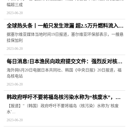
幅超三成
2023-06-20
全球热头条丨一船只发生泄漏 超2.5万升燃料流入多
瑙河塞尔维亚段
据塞尔维亚媒体当地时间19日报道，塞尔维亚环保部表示，一艘悬
挂保加利
2023-06-20
每日消息!日本渔民向政府提交文件：强烈反对核污
水排海
海外网6月20日电据日本共同社、韩国《中央日报》20日报道，福
岛核电站
2023-06-20
韩政府呼吁不要将福岛核污染水称为“核废水”，被
韩网友痛批！
【报道】“（韩国）政府呼吁不要将福岛（核污染）水称为‘核废
水’...
2023-06-20