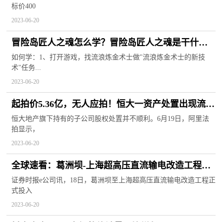
标价400
2023-06-20
冒险岛匠人之魂怎么学？冒险岛匠人之魂是干什么
用的？
如何学：1、打开游戏，找流浪炼金术士做"流浪炼金术士的新技
术"任务...
2023-06-20
起拍价5.36亿，无人应拍！恒大一资产处置出现流
拍…-环球百事通
恒大地产旗下持有的子公司股权处置并不顺利。6月19日，阿里法
拍显示，
2023-06-20
全球速看：葛洲坝-上海超高压直流输电改造工程投
运
证券时报e公司讯，18日，葛洲坝至上海超高压直流输电改造工程正
式投入
2023-06-20