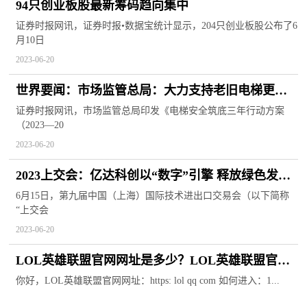
94只创业板股最新筹码趋向集中
证券时报网讯，证券时报•数据宝统计显示，204只创业板股公布了6
月10日
2023-06-20
世界要闻：市场监管总局：大力支持老旧电梯更新
改造 筑牢电梯质量安全基础
证券时报网讯，市场监管总局印发《电梯安全筑底三年行动方案
（2023—20
2023-06-20
2023上交会：亿达科创以“数字”引擎 释放绿色发展
动能 每日速讯
6月15日，第九届中国（上海）国际技术进出口交易会（以下简称
“上交会
2023-06-20
LOL英雄联盟官网网址是多少？LOL英雄联盟官网
个人中心怎么进？
你好，LOL英雄联盟官网网址：https: lol qq com 如何进入：1...