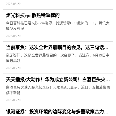
2023-06-20
炬光科技cpo散热稀缺标的。
今日富科技已经2板20cm涨停，其逻辑是CPO散热的TEC。腾讯大
模型发布纪
2023-06-20
当前聚焦：这次全世界最瞩目的会见，这三句话的
信息量尤其大
毫无疑问，这是全世界最瞩目的一次会见了。请注意，6月19日中
国最高领
2023-06-20
天天播报:大动作！华为成立新公司！白酒巨头火速
出击，入股一光伏企业！近10股将遭减持，啥情
白酒巨头火速入股光伏企业！天眼查App显示，近日，五粮液集团
旗下新能
况？
2023-06-20
银河证券：投资环境的边际变化与多重政策合力催