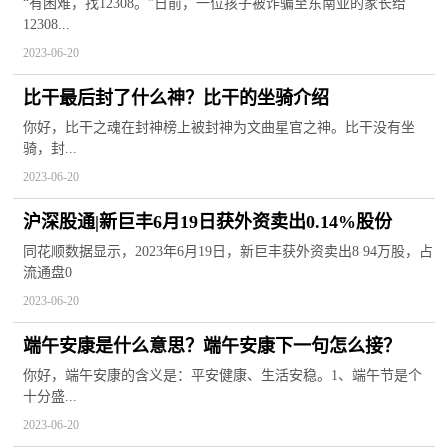
实
“有困难，找12308。”日前，一位孩子被诈骗至东南亚的家长给
12308...
2023-06-20
比干最后封了什么神？比干的坐骑介绍
你好，比干之魂在封神榜上被封神为文曲星官之神。比干没有坐
骑，封...
2023-06-20
沪深股通|新巨丰6月19日获外资卖出0.14%股份
同花顺数据显示，2023年6月19日，新巨丰获外资卖出8 94万股，占
流通盘0
2023-06-20
端午安康是什么意思？端午安康下一句怎么接？
你好，端午安康的含义是：平安健康、生活安稳。1、端午节是个
十分盛...
2023-06-20