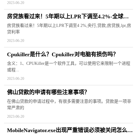
2023-06-20
房贷族看过来！5年期以上LPR下调至4.2%-全球简
讯
房贷族看过来！5年期以上LPR下调至4 2%,央行,贷款,房贷族,lpr,房
贷利率
2023-06-20
Cpukiller是什么？Cpukiller对电脑有损伤吗？
含义：1、CPUKiller是一个软件工具，可以使用它来限制一个进程
或程...
2023-06-20
佛山贷款的申请有哪些注意事项？
在佛山贷款的申请过程中，有很多需要注意的事项。贷款是一项非
常严肃的
2023-06-20
MobileNavigator.exe出现严重错误必须被关闭怎么回