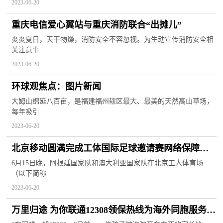
2023-06-20
重庆电信爱心翼站与重庆消防联合“出摊儿”
炎炎夏日，天干物燥，消防安全不容忽视。为生动宣传消防安全相
关注意事
2023-06-20
环球观焦点：图片新闻
大姆山绵延八百亩，是福建福州辖区最大、最美的天然高山草场，
每年吸引
2023-06-20
北京移动圆满完成工体国际足球邀请赛网络保障工
作|天天观察
6月15日晚，阿根廷国家队和澳大利亚国家队在北京工人体育场
（以下简称
2023-06-20
万里归途 为你联通12308领保热线为海外同胞服务纪