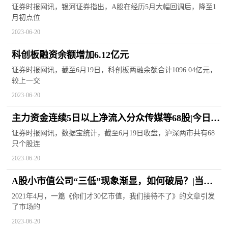
化A股市场颠簸上行_全球微动态
证券时报网讯，银河证券指出，A股在经历5月大幅回调后，降至1
月初点位
2023-06-20
科创板融资余额增加6.12亿元
证券时报网讯，截至6月19日，科创板两融余额合计1096 04亿元，
较上一交
2023-06-20
主力资金连续5日以上净流入分众传媒等68股|今日关
注
证券时报网讯，数据宝统计，截至6月19日收盘，沪深两市共有68
只个股连
2023-06-20
A股小市值公司“三低”现象渐显，如何破局？|当前
焦点
2021年4月，一篇《你们才30亿市值，我们接待不了》的文章引发
了市场的
2023-06-20