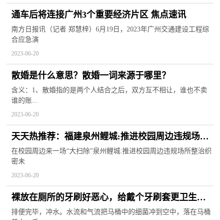
通车后将连接广州3个重要经济片区 焦点速讯
南方日报讯（记者 郑慧梓）6月19日，2023年广州交通建设工程综
合应急演
2023-06-20
散婚是什么意思？散婚一词来源于哪里？
含义：1、散婚指的是两个人结合之后，双方互不相让，谁也不卖
谁的账...
2023-06-20
天天热推荐：福建泉州鲤城:推进校园周边违规场所
整治织密未成年人保护网|当前报道
在校园周边来一场“大扫除”泉州鲤城:推进校园周边违规场所整治织
密未
2023-06-20
裸放在厕所的牙刷好恶心，给戴个牙刷套更卫生
吗？_环球动态
排便完毕，冲水。水流和气流把马桶中的细菌冲到空中，落在马桶