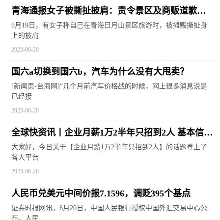
青海通报女子被撕扯披肩：责令景区及商贩道歉，
门票退一赔三-全球百事通
6月19日，有女子称自己在青海日月山景区旅游时，被摊贩撕扯身
上的披肩
2023-06-20
国六a切换到国六b，汽车为什么没有大甩卖？
[新闻页-台海网]“几个月前汽车价格战的时候，网上很多消息说是
已经接
2023-06-20
全球快资讯丨企业月薪1万2半年只招到2人 基本信息
讲解
大家好，今日关于【企业月薪1万2半年只招到2人】的话题登上了
各大平台
2023-06-20
人民币兑美元中间价报7.1596，调贬395个基点
证券时报网讯，6月20日，中国人民银行授权中国外汇交易中心公
布，人民