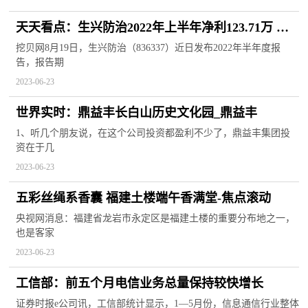
天天看点：生兴防治2022年上半年净利123.71万 同
比下滑44.82%
挖贝网8月19日，生兴防治（836337）近日发布2022年半年度报
告，报告期
2023-06-23
世界实时：鼎益丰长白山历史文化园_鼎益丰
1、听几个朋友说，在这个公司投资都盈利不少了，鼎益丰集团投
资在于几
2023-06-23
五彩丝绳系香囊 福建土楼端午香满堂-焦点滚动
央视网消息：福建省龙岩市永定区是福建土楼的重要分布地之一，
也是客家
2023-06-23
工信部：前五个月电信业务总量保持较快增长
证券时报e公司讯，工信部统计显示，1—5月份，信息通信行业整体