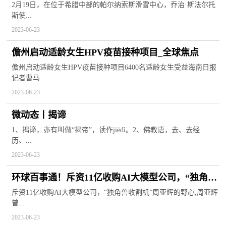
动员的梦想不再遥远-焦点观察
2月19日，在位于希腊中部的帕尔纳索斯滑雪中心，乔治·斯法尔托
斯使...
2023-06-23
儋州启动适龄女生HPV疫苗接种项目_全球焦点
儋州启动适龄女生HPV疫苗接种项目6400名适龄女生受益海南日报
记者曹马
2023-06-23
微动态丨揭谛
1、揭谛，亦有叫做“揭帝”，读作jiēdì。2、佛教语，去、去经
历、...
2023-06-23
环球百事通！斥资11亿收购AI大模型公司，“独角兽
收割机”周亚辉的野心
斥资11亿收购AI大模型公司，“独角兽收割机”周亚辉的野心,周亚辉
曾...
2023-06-23