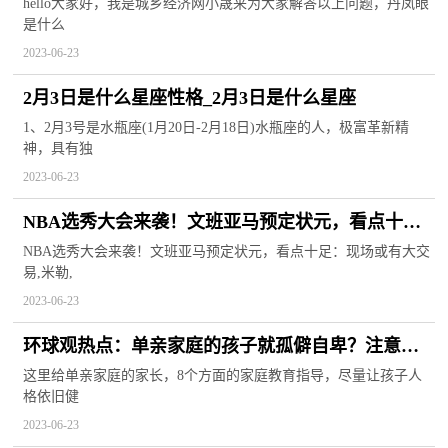
hello大家好，我是城乡经济网小晟来为大家解答以上问题，丹凤眼
是什么
2023-06-23
2月3日是什么星座性格_2月3日是什么星座
1、2月3号是水瓶座(1月20日-2月18日)水瓶座的人，极富革新精
神，具有独
2023-06-23
NBA选秀大会来袭！文班亚马预定状元，看点十
足：现场或有大交易
NBA选秀大会来袭！文班亚马预定状元，看点十足：现场或有大交
易,米勒,
2023-06-23
环球观热点：单亲家庭的孩子就孤僻自卑？注意这8
个方面，孩子的人格依旧健全
这里给单亲家庭的家长，8个方面的家庭教育指导，尽量让孩子人
格依旧健
2023-06-23