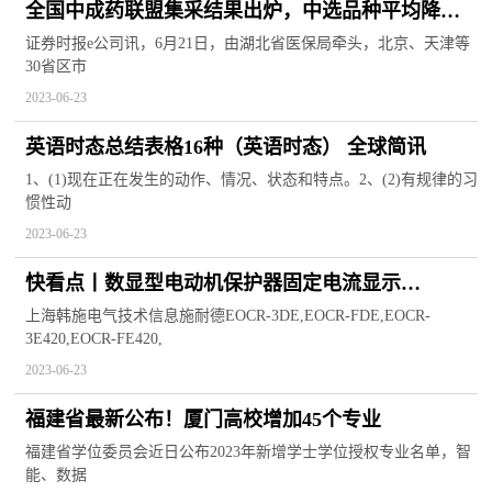
全国中成药联盟集采结果出炉，中选品种平均降价
49.36% 最新
证券时报e公司讯，6月21日，由湖北省医保局牵头，北京、天津等
30省区市
2023-06-23
英语时态总结表格16种（英语时态） 全球简讯
1、(1)现在正在发生的动作、情况、状态和特点。2、(2)有规律的习
惯性动
2023-06-23
快看点丨数显型电动机保护器固定电流显示
EOCRPMZ/PFZ
上海韩施电气技术信息施耐德EOCR-3DE,EOCR-FDE,EOCR-
3E420,EOCR-FE420,
2023-06-23
福建省最新公布！厦门高校增加45个专业
福建省学位委员会近日公布2023年新增学士学位授权专业名单，智
能、数据