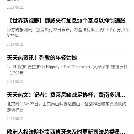
2023-06-22
【世界新视野】挪威央行加息50个基点以抑制通胀
证券时报网讯，挪威央行22日宣布，将基准利率上调0 5个百分点至
3 75%，
2023-06-22
天天热资讯！殉教的年轻姑娘
1、H·保罗·德拉罗什(Hippolyte-PaulDelaroche）又译保尔·德拉罗什
（1797年
2023-06-22
天天热文：记者：费莱尼缺战足协杯，费南多训练
赛奔跑积极身体状况好转
北京时间6月22日，山东泰山队抵达佛山，备战24日和东莞莞联的
足协杯比
2023-06-22
欧洲人权法院指责西班牙未及时更新司法总委员会