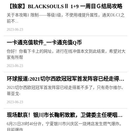
【独家】BLACKSOULSⅡ 1+9 一周目Ｇ结局攻略
关于本攻略1 限制——等级1级，不使用魂提升属性，通关DLC1之
前不...
2023-06-23
一卡通充值软件_一卡通充值Q币
你好！你看下卡上的网址，进行在线冲值本文到此结束，希望对大
家有所帮
2023-06-23
环球报道:2021切尔西欧冠冠军首发阵容已经走得差
不多了，...
2021切尔西欧冠冠军首发阵容已经走得差不多了，只有奇尔维尔、
蒂亚戈-
2023-06-23
现场默哀！银川市长鞠躬致歉，卫健委主任哽咽通
报医疗救治情况…-短讯
6月21日20时40分许，宁夏银川市兴庆区一烧烤店发生燃气爆炸。
目前爆炸