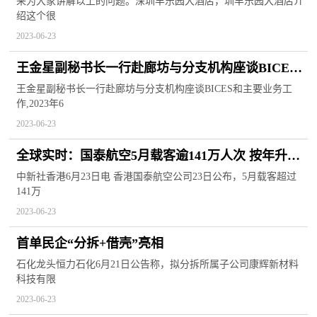
来为大家讲解以上的问题。深圳丰乐园大酒店，圳丰乐园大酒店介
绍这个很
2023-06-23
王金星副秘书长一行赴廊坊与分支机构座谈BICES
和主要业务工作
王金星副秘书长一行赴廊坊与分支机构座谈BICES和主要业务工
作,2023年6
2023-06-23
全球实时：国泰航空5月载客逾141万人次 按年升逾
23倍
中新社香港6月23日电 香港国泰航空公司23日公布，5月载客超过
141万
2023-06-23
首单民企“分拆+借壳”亮相
石化龙头恒力石化6月21日公告称，拟分拆所属子公司康辉新材料
科技有限
2023-06-23