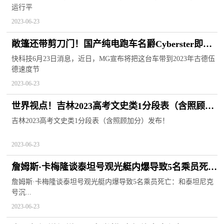
运行平
2023-06-23
敞篷还带剪刀门！国产纯电跑车名爵Cyberster即将
上市|全球实时
快科技6月23日消息，近日，MG宣布将把这台车带到2023年古德伍
德速度节
2023-06-23
世界视点！吉林2023高考文史类1分段表（含照顾加
分）公布
吉林2023高考文史类1分段表（含照顾加分）发布！
2023-06-23
詹姆斯·卡梅隆谈泰坦号观光艇内爆导致5名乘员死
亡：和泰坦尼克号沉没惊人相似 灾难再一次重演
詹姆斯·卡梅隆谈泰坦号观光艇内爆导致5名乘员死亡：和泰坦尼克
号沉...
2023-06-23