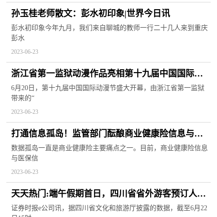
孙玉桂老师散文：彭水初印象|世界今日讯
彭水初印象今年九月，我们来自聊城的教师一行二十几人来到重庆
彭水
2023-06-23
浙江省第一监狱动漫作品亮相第十九届中国国际动
漫节
6月20日，第十九届中国国际动漫节盛大开幕，由浙江省第一监狱
带来的“
2023-06-23
打通信息孤岛！监管部门酝酿商业健康险信息与医
保信息共享，涉及六大合作领域
数据孤岛一直是商业健康险主要痛点之一。目前，商业健康险信息
与医保信
2023-06-23
天天热门:端午假期首日，四川省省外游客预订人次
同比增长3倍
证券时报e公司讯，据四川省文化和旅游厅披露的数据，截至6月22