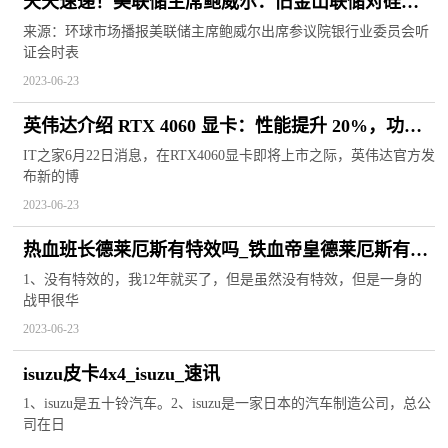
天天速递！美联储主席鲍威尔：旧金山联储对硅谷
银行事件的处理不够有力，联储委员会也有失误
来源：环球市场播报美联储主席鲍威尔出席参议院银行业委员会听
证会时表
2023-06-23
英伟达介绍 RTX 4060 显卡：性能提升 20%，功耗 /
温度更低 今日看点
IT之家6月22日消息，在RTX4060显卡即将上市之际，英伟达官方发
布新的博
2023-06-23
热血班长德莱厄斯有特效吗_铁血帝皇德莱厄斯有特
效-全球观速讯
1、没有特效的，我12年就买了，但是虽然没有特效，但是一身的
战甲很华
2023-06-23
isuzu皮卡4x4_isuzu_速讯
1、isuzu是五十铃汽车。2、isuzu是一家日本的汽车制造公司，总公
司在日