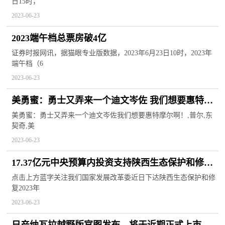
日15时，
2023-06-23
2023端午档总票房破4亿
证券时报网讯，据猫眼专业版数据，2023年6月23日10时，2023年
端午档（6
2023-06-23
美勇蜜：勇士又弄来一个迪文岑佐 我们想要惠特摩
尔啊！_即时看
美勇蜜：勇士又弄来一个迪文岑佐我们想要惠特摩尔啊！,普尔,东
契奇,美
2023-06-23
17.37亿元中央预算内投资支持陕西生态保护和修
复！其中商洛的项目是
点击上方蓝字关注我们国家发展改革委近日下达陕西生态保护和修
复2023年
2023-06-23