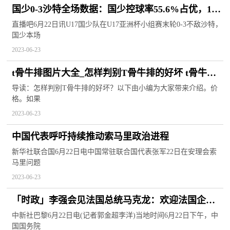
国少0-3沙特全场数据：国少控球率55.6%占优，10
次射门2次打正|焦点快看
直播吧6月22日讯U17国少队在U17亚洲杯小组赛末轮0-3不敌沙特，
国少本场
2023-06-23
t骨牛排图片大全_怎样判别T骨牛排的好坏 t骨牛排
怎样分辨真假|即时看
导读：怎样判别T骨牛排的好坏？以下由小编为大家带来介绍。价
格。如果
2023-06-23
中国代表呼吁持续推动索马里政治进程
新华社联合国6月22日电中国常驻联合国代表张军22日在安理会索
马里问题
2023-06-23
「时政」李强会见法国总统马克龙：欢迎法国企业
分享中国发展机遇
中新社巴黎6月22日电(记者郭金超李洋)当地时间6月22日下午，中
国国务院