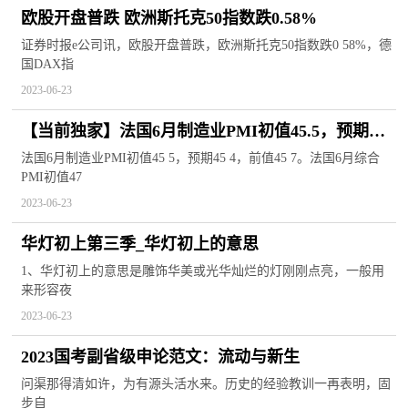
欧股开盘普跌 欧洲斯托克50指数跌0.58%
证券时报e公司讯，欧股开盘普跌，欧洲斯托克50指数跌0 58%，德
国DAX指
2023-06-23
【当前独家】法国6月制造业PMI初值45.5，预期
45.4，前值45.7
法国6月制造业PMI初值45 5，预期45 4，前值45 7。法国6月综合
PMI初值47
2023-06-23
华灯初上第三季_华灯初上的意思
1、华灯初上的意思是雕饰华美或光华灿烂的灯刚刚点亮，一般用
来形容夜
2023-06-23
2023国考副省级申论范文：流动与新生
问渠那得清如许，为有源头活水来。历史的经验教训一再表明，固
步自