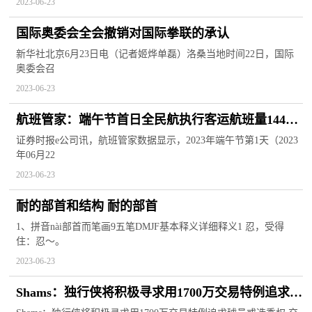
2023-06-23
国际奥委会全会撤销对国际拳联的承认
新华社北京6月23日电（记者姬烨单磊）洛桑当地时间22日，国际
奥委会召
2023-06-23
航班管家：端午节首日全民航执行客运航班量14460
架次
证券时报e公司讯，航班管家数据显示，2023年端午节第1天（2023
年06月22
2023-06-23
耐的部首和结构 耐的部首
1、拼音nài部首而笔画9五笔DMJF基本释义详细释义1 忍，受得
住：忍～。
2023-06-23
Shams：独行侠将积极寻求用1700万交易特例追求球
员或选秀权 天天微资讯