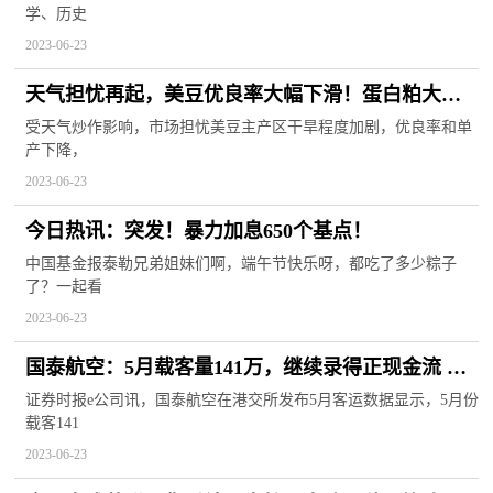
学、历史
2023-06-23
天气担忧再起，美豆优良率大幅下滑！蛋白粕大幅
反弹
受天气炒作影响，市场担忧美豆主产区干旱程度加剧，优良率和单
产下降，
2023-06-23
今日热讯：突发！暴力加息650个基点！
中国基金报泰勒兄弟姐妹们啊，端午节快乐呀，都吃了多少粽子
了？一起看
2023-06-23
国泰航空：5月载客量141万，继续录得正现金流 新
消息
证券时报e公司讯，国泰航空在港交所发布5月客运数据显示，5月份
载客141
2023-06-23