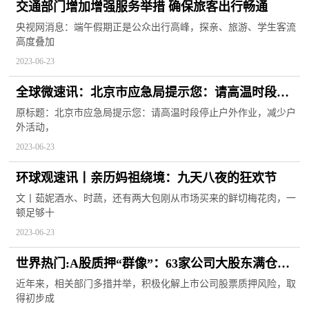
交通部门增加增强服务举措 确保旅客出行畅通
央视网消息：端午假期正是公众出行高峰，探亲、旅游、学生客流
高度叠加
2023-06-23
全球微速讯：北京市应急局提示您：请高温时段停
止户外作业，减少户外活动，做好防暑降温工作
原标题：北京市应急局提示您：请高温时段停止户外作业，减少户
外活动，
2023-06-23
环球观速讯丨亲历妈祖绕境：九天八夜的狂欢节
文丨茹妮酒水、时蔬，还有两大包刚从市场买来的鲜切梅花肉，一
顿足够十
2023-06-23
世界热门:A股质押“群像”：63家公司大股东满仓，
四大行业比例大降
近年来，相关部门多措并举，积极化解上市公司股票质押风险，取
得初步成