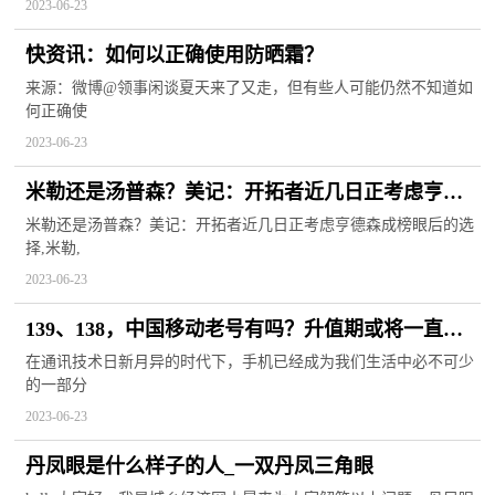
2023-06-23
快资讯：如何以正确使用防晒霜？
来源：微博@领事闲谈夏天来了又走，但有些人可能仍然不知道如
何正确使
2023-06-23
米勒还是汤普森？美记：开拓者近几日正考虑亨德
森成榜眼后的选择
米勒还是汤普森？美记：开拓者近几日正考虑亨德森成榜眼后的选
择,米勒,
2023-06-23
139、138，中国移动老号有吗？升值期或将一直存
在，你还在用吗？
在通讯技术日新月异的时代下，手机已经成为我们生活中必不可少
的一部分
2023-06-23
丹凤眼是什么样子的人_一双丹凤三角眼