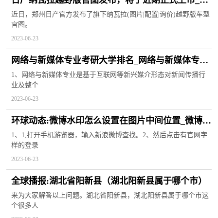
日产纳瓦拉越野版官图发布，将于近期正式上市_世
界观焦点
近日，郑州日产官方发布了旗下纳瓦拉(图片|配置|询价)越野版车型
官图。
2023-06-23
网络与新媒体专业考研大学排名_网络与新媒体专业
考研|百事通
1、网络与新媒体专业是基于互联网等新兴媒介形态对新闻传播行
业及整个
2023-06-23
环球动态:微博水印怎么设置在图片中间位置_微博水
印怎么设置
1、1,打开手机游览器，输入新浪微博查找。2、然后点击有官网字
样的登录
2023-06-23
全球播报:湖北省阳新县（湖北阳新县属于哪个市）
来为大家解答以上问题。湖北省阳新县，湖北阳新县属于哪个市这
个很多人