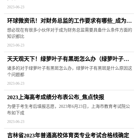
2023-06-23
环球微资讯！对财务总监的工作要求有哪些_成为财
务总监需要具备什么条件
想必现在有很多小伙伴对于成为财务总监需要具备什么条件方面的
知识都比
2023-06-23
天天观天下！绿萝叶子有黑斑怎么办（绿萝叶子有
黑斑是什么原因）
诸多的对于绿萝叶子有黑斑怎么办，绿萝叶子有黑斑是什么原因这
个问题都
2023-06-23
2023上海高考成绩分布表公布_焦点快报
为便于考生考后填报志愿，2023年6月23日，上海市教育考试院公
布如下成
2023-06-23
吉林省2023年普通高校体育类专业考试合格线确定