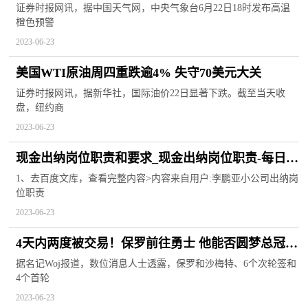
高温可达40℃左右
证券时报网讯，据中国天气网，中央气象台6月22日18时发布高温
橙色预警
2023-06-23
美国WTI原油周四重跌逾4% 失守70美元大关
证券时报网讯，据新华社，国际油价22日显著下跌。截至当天收
盘，纽约商
2023-06-23
现金出纳岗位职责和要求_现金出纳岗位职责-每日聚
焦
1、去百度文库，查看完整内容>内容来自用户:李鹏亚小公司出纳岗
位职责
2023-06-23
4天内两度被交易！保罗前往勇士 他能否圆梦总冠
军？
据名记Woj报道，数位消息人士透露，保罗和沙梅特、6个次轮签和
4个首轮
2023-06-23