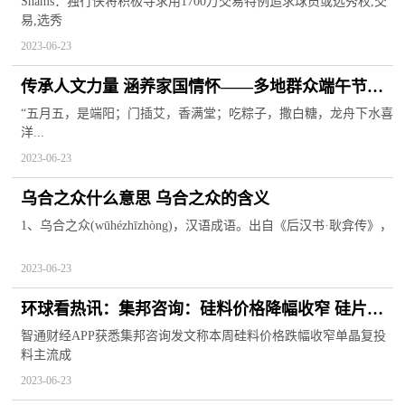
Shams：独行侠将积极寻求用1700万交易特例追求球员或选秀权,交
易,选秀
2023-06-23
传承人文力量 涵养家国情怀——多地群众端午节庆
扫描_全球信息
“五月五，是端阳；门插艾，香满堂；吃粽子，撒白糖，龙舟下水喜
洋...
2023-06-23
乌合之众什么意思 乌合之众的含义
1、乌合之众(wūhézhīzhòng)，汉语成语。出自《后汉书·耿弇传》，
2023-06-23
环球看热讯：集邦咨询：硅料价格降幅收窄 硅片价
格率先止跌
智通财经APP获悉集邦咨询发文称本周硅料价格跌幅收窄单晶复投
料主流成
2023-06-23