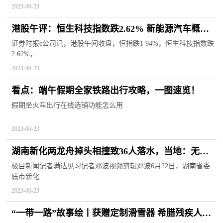
2023-06-23
港股午评：恒生科技指数跌2.62% 新能源汽车概念
股跌幅居前
证券时报e公司讯，港股午间收盘，恒指跌1 94%，恒生科技指数跌
2 62%，
2023-06-23
看点：端午假期全家铁路出行攻略，一图速览！
假期坐火车出行在线选铺功能怎么用
2023-06-23
湖南新化两龙舟掉头相撞致36人落水，当地：无人
员伤亡-世界微动态
极目新闻记者满达见习记者邓波视频剪辑邓波6月22日，湖南省娄
底市新化
2023-06-23
“一带一路”故事绘丨获赠定制滑雪器 希腊残疾人运