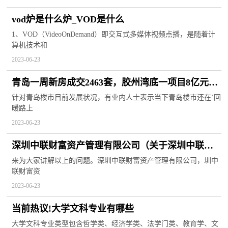
vod炉是什么炉_VOD是什么
1、VOD（VideoOnDemand）即交互式多媒体视频点播，是随着计
算机技术和
2023-06-23
青岛一周新房成交2463套，胶州湾底一项目8亿元斩
获楼市单周销冠！ 当前热讯
针对青岛楼市目前发展状况，有业内人士表示当下青岛楼市还在‘回
暖路上
2023-06-23
深圳中联财富资产管理有限公司（关于深圳中联财
富资产管理有限公司介绍）
来为大家讲解以上的问题。深圳中联财富资产管理有限公司，圳中
联财富资
2023-06-23
当前热议!大学文科专业有哪些
大学文科专业类型包含哲学类、经济学类、法学门类、教育学、文