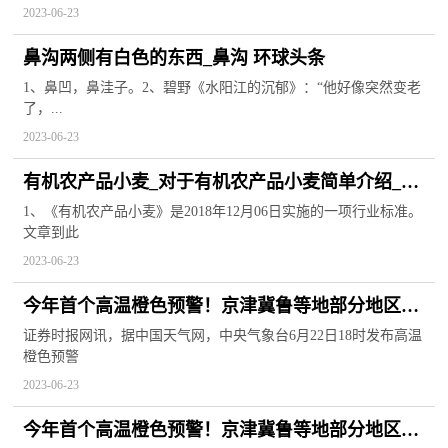
2023-06-23
鼻沟两侧有白色的东西_鼻沟 环球头条
1、鼻凹，鼻洼子。2、碧野《水阳江的沉郁》：“他好像突然变老
了，...
2023-06-23
有机农产品小麦_对于有机农产品小麦简单介绍_世
界热闻
1、《有机农产品小麦》是2018年12月06日实施的一项行业标准。
文章到此
2023-06-23
今年首个高温橙色预警！京津冀鲁等地部分地区最
高温可达40左右
证券时报网讯，据中国天气网，中央气象台6月22日18时发布高温
橙色预警
2023-06-23
今年首个高温橙色预警！京津冀鲁等地部分地区最