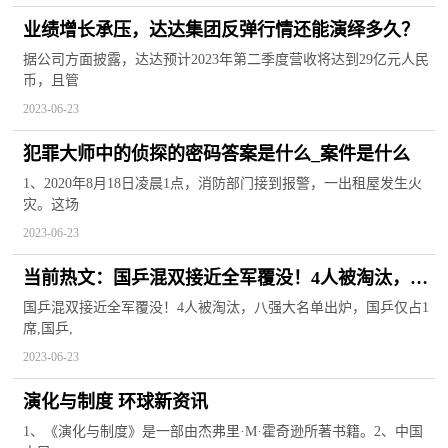
业绩增长承压，达达集团反弹行情还能演绎多久？
据公司方面披露，达达预计2023年第二季度营收将达到29亿元人民
币，且管
2023-06-23
犯罪大师中的侦探的密码答案是什么_案件是什么
1、2020年8月18日凌晨1点，消防部门接到报警，一出租屋发生火
灾。这场
2023-06-23
当前热文：国乒混双接近全军覆没！4人被淘汰，八
强大名单出炉，国乒仅占1席
国乒混双接近全军覆没！4人被淘汰，八强大名单出炉，国乒仅占1
席,国乒,
2023-06-23
演化与制度 环球新资讯
1、《演化与制度》是一部由杰弗里·M·霍奇逊所著书籍。2、中国