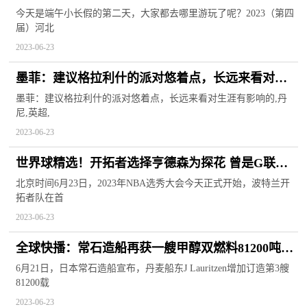
把手教你玩遍承德 天天关注
今天是端午小长假的第二天，大家都去哪里游玩了呢？2023（第四
届）河北
2023-06-23
墨菲：建议格拉利什的派对悠着点，长远来看对生
涯有影响的
墨菲：建议格拉利什的派对悠着点，长远来看对生涯有影响的,丹
尼,英超,
2023-06-23
世界球精选！开拓者选择亨德森为探花 曾是G联盟
最年轻球员
北京时间6月23日，2023年NBA选秀大会今天正式开始，波特兰开
拓者队在首
2023-06-23
全球快播：常石造船再获一艘甲醇双燃料81200吨散
货船订单
6月21日，日本常石造船宣布，丹麦船东J Lauritzen增加订造第3艘
81200载
2023-06-23