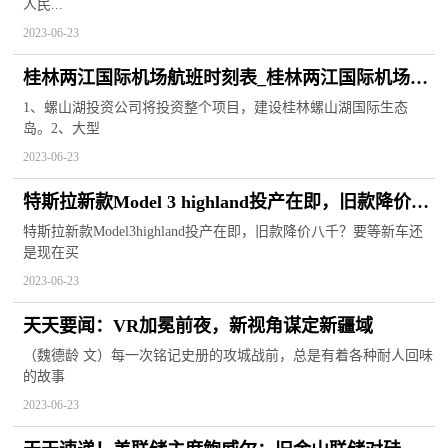
人民...
2023-06-23
桂林两江国际机场航班时刻表_桂林两江国际机场附
近有什么景点
1、螺山湖投资公司将投资整个项目，建设桂林螺山湖国际生态
岛。2、大型
2023-06-23
特斯拉新款Model 3 highland投产在即，旧款降价八
千？等还是冲|天天新动态
特斯拉新款Model3highland投产在即，旧款降价八千？要等新车还
是现在买
2023-06-23
天天要闻：VR加冕前夜，新视角谋定新疆域
（魏德龄 文）每一次铭记史册的攻城战前，总是有着各种耐人回味
的故事
2023-06-23