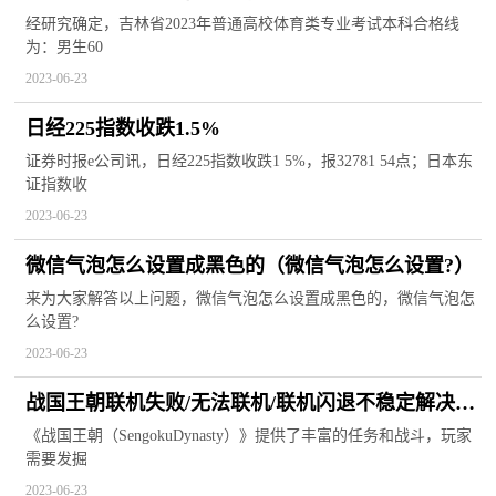
经研究确定，吉林省2023年普通高校体育类专业考试本科合格线
为：男生60
2023-06-23
日经225指数收跌1.5%
证券时报e公司讯，日经225指数收跌1 5%，报32781 54点；日本东
证指数收
2023-06-23
微信气泡怎么设置成黑色的（微信气泡怎么设置?）
来为大家解答以上问题，微信气泡怎么设置成黑色的，微信气泡怎
么设置?
2023-06-23
战国王朝联机失败/无法联机/联机闪退不稳定解决办
法-实时焦点
《战国王朝（SengokuDynasty）》提供了丰富的任务和战斗，玩家
需要发掘
2023-06-23