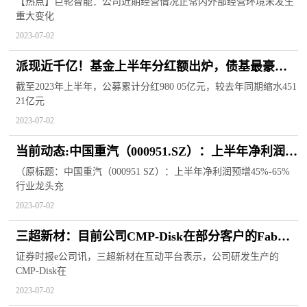
量25万辆；先锋新材停牌筹划资产重组
【热点】巨轮智能：公司近期经营情况正常内外部经营环境未发生
重大变化
2023-07-02
派现近千亿！基金上半年分红额出炉，债基最豪
爽，占比超八成_天天信息
截至2023年上半年，公募累计分红980 05亿元，较去年同期缩水451
21亿元
2023-07-02
当前动态:中国重汽（000951.SZ）：上半年净利润预
增45%-65% 行业龙头充分受益行业上升周期
（原标题：中国重汽（000951 SZ）：上半年净利润预增45%-65%
行业龙头充
2023-07-02
三超新材：目前公司CMP-Disk在部分客户的Fab端
已经通过验证
证券时报e公司讯，三超新材在互动平台表示，公司研发生产的
CMP-Disk在
2023-07-02