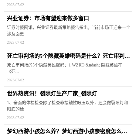
2023-07-02
兴业证券：市场有望迎来做多窗口
证券时报网讯，兴业证券最新策略报告指出，当前市场正迎来一个
涉及面更
2023-07-02
死亡审判场的5个隐藏英雄密码是什么？死亡审判场
光明剑客出装
死亡审判场的5个隐藏英雄密码：1 WZRD &ndash; 隐藏英雄在
《死...
2023-07-02
世界热资讯！裂隙灯生产厂家_裂隙灯
1、全面的体检检查除了检查非接触性眼压以外，还会做裂隙灯和
眼底的检
2023-07-02
梦幻西游小孩怎么养？梦幻西游小孩亲密度怎么提