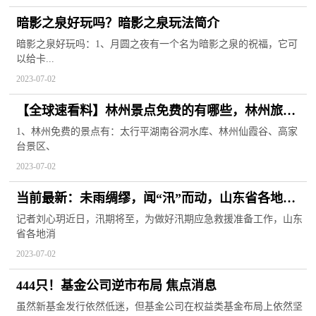
暗影之泉好玩吗？暗影之泉玩法简介
暗影之泉好玩吗：1、月圆之夜有一个名为暗影之泉的祝福，它可
以给卡...
2023-07-02
【全球速看料】林州景点免费的有哪些，林州旅游
景点免费吗
1、林州免费的景点有：太行平湖南谷洞水库、林州仙霞谷、高家
台景区、
2023-07-02
当前最新：未雨绸缪，闻“汛”而动，山东省各地消
防救援队伍筑牢防汛安全线
记者刘心玥近日，汛期将至，为做好汛期应急救援准备工作，山东
省各地消
2023-07-02
444只！基金公司逆市布局 焦点消息
虽然新基金发行依然低迷，但基金公司在权益类基金布局上依然坚