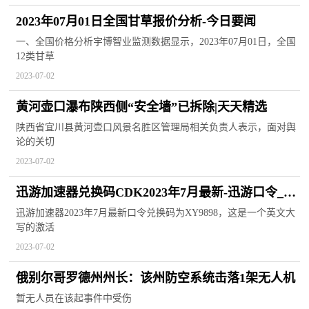
2023年07月01日全国甘草报价分析-今日要闻
一、全国价格分析宇博智业监测数据显示，2023年07月01日，全国
12类甘草
2023-07-02
黄河壶口瀑布陕西侧“安全墙”已拆除|天天精选
陕西省宜川县黄河壶口风景名胜区管理局相关负责人表示，面对舆
论的关切
2023-07-02
迅游加速器兑换码CDK2023年7月最新-迅游口令_每
日看点
迅游加速器2023年7月最新口令兑换码为XY9898，这是一个英文大
写的激活
2023-07-02
俄别尔哥罗德州州长：该州防空系统击落1架无人机
暂无人员在该起事件中受伤