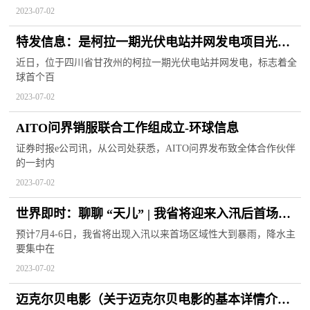
2023-07-02
特发信息：是柯拉一期光伏电站并网发电项目光缆
及金具配套供应商
近日，位于四川省甘孜州的柯拉一期光伏电站并网发电，标志着全
球首个百
2023-07-02
AITO问界销服联合工作组成立-环球信息
证券时报e公司讯，从公司处获悉，AITO问界发布致全体合作伙伴
的一封内
2023-07-02
世界即时：聊聊 “天儿” | 我省将迎来入汛后首场区
域性大到暴雨
预计7月4-6日，我省将出现入汛以来首场区域性大到暴雨，降水主
要集中在
2023-07-02
迈克尔贝电影（关于迈克尔贝电影的基本详情介