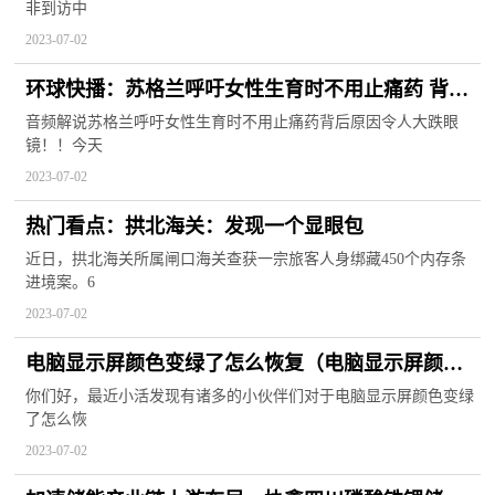
非到访中
2023-07-02
环球快播：苏格兰呼吁女性生育时不用止痛药 背后
原因令人大跌眼镜！！
音频解说苏格兰呼吁女性生育时不用止痛药背后原因令人大跌眼
镜！！今天
2023-07-02
热门看点：拱北海关：发现一个显眼包
近日，拱北海关所属闸口海关查获一宗旅客人身绑藏450个内存条
进境案。6
2023-07-02
电脑显示屏颜色变绿了怎么恢复（电脑显示屏颜色
变绿了） 世界时快讯
你们好，最近小活发现有诸多的小伙伴们对于电脑显示屏颜色变绿
了怎么恢
2023-07-02