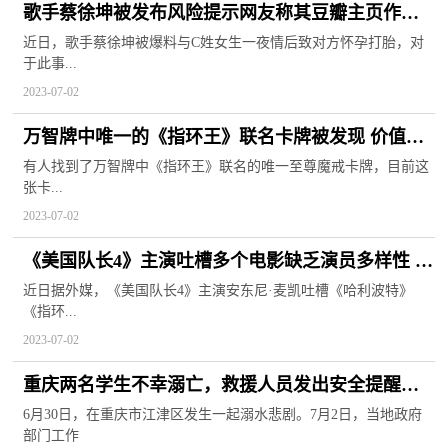
歌手蔡徐坤被发布风险提示网友称其豆瓣主页作品
被全都清空
近日，歌手蔡徐坤被爆料与C姓女生一夜情后致对方怀孕打胎，对
于此事...
2023-07-02
万智牌中唯一的《指环王》联名卡牌被发现 价值高
达200万美元
有人找到了万智牌中《指环王》联名的唯一至尊魔戒卡牌，目前这
张卡...
2023-07-02
《美国队长4》主演吐槽多个电影缺乏演员多样性 称
哈利波特没有黑人朋友
近日据外媒，《美国队长4》主演安东尼·麦凯吐槽《哈利波特》
《指环...
2023-07-02
重庆两名学生不幸溺亡，救援人员发出安全提醒，
当地正协助家属善后
6月30日，在重庆市江津区发生一起溺水悲剧。7月2日，当地政府
部门工作