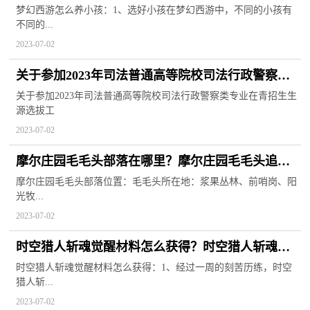
升？
梦幻西游怎么养小孩：1、选好小孩在梦幻西游中，不同的小孩有
不同的...
2023-07-02
关于参加2023年司法普通高等院校司法行政警察类
专业在青招生生源选拔工作的更正通知|环球观速讯
关于参加2023年司法普通高等院校司法行政警察类专业在青招生生
源选拔工
2023-07-02
摩尔庄园毛毛头部落在哪里？摩尔庄园毛毛头追逐
战任务攻略
摩尔庄园毛毛头部落位置：毛毛头所在地：浆果丛林、前哨岗、阳
光牧...
2023-07-02
时空猎人斩魂觉醒材料怎么获得？时空猎人斩魂技
能介绍
时空猎人斩魂觉醒材料怎么获得：1、经过一周的刻苦历练，时空
猎人斩...
2023-07-02