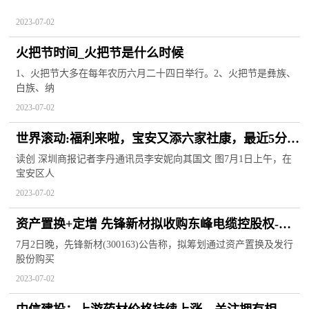
2023-07-02
火把节时间_火把节是什么时候
1、火把节大多在每年农历六月二十四日举行。2、火把节是彝族、
白族、纳
2023-07-02
世界滚动:福利来啦，宝安又添六家社康，最近5分钟
可达
读创 深圳商报记者李丹通讯员李安妮向其国文 图7月1日上午，在
宝安区人
2023-07-02
资产置换+定增 先锋新材拟收购东峰电缆控股权-环
球时快讯
7月2日晚，先锋新材(300163)公告称，拟筹划通过资产置换及发行
股份购买
2023-07-02