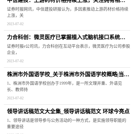
中信建投：上游药材价格持续上涨，关注拥有相关
资源的公司 天天热消息
证券时报网讯，中信建投研报认为，多因素推动上游药材价格持续
上涨，关
2023-07-02
力合科创：微灵医疗已掌握植入式脑机接口系统的
全链条自主技术-世界速读
证券时报e公司讯，力合科创在互动平台表示，微灵医疗为公司参股
企业，
2023-07-02
株洲市外国语学校_关于株洲市外国语学校概略|当前
焦点
1、株洲市外国语学校创办于1999年，是一所文理并重、外语见
长、教师持
2023-07-02
领导讲话稿范文大全集_领导讲话稿范文 环球今亮点
1、领导讲话是领导参与公务活动的一种方式，是实施领导职能的
重要途径