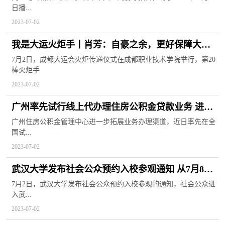
日播...
2023-07-02
我是大运火炬手丨肖芳：自豪之余，更好保障大运
会出行安全准点舒适 世界快报
7月2日，成都大运会火炬传递仪式在成都职业技术学院举行，第20
棒火炬手
2023-07-02
广州率先试行线上代办理住房公积金贷款业务 进一
步拓展办理渠道
广州住房公积金管理中心进一步拓展业务办理渠道，近日率先在全
国试...
2023-07-02
武汉大学发布社会公众预约入校参观通知 从7月8日
起试运行
7月2日，武汉大学发布社会公众预约入校参观的通知，社会公众进
入武...
2023-07-02