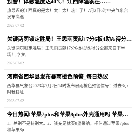
预警！体感温度达40℃！江西降温就在……
热最近的江西真的是太！太！太！热！了！7月2日6时中央气象台
发布高温
2023-07-02
关键两罚锁定胜局！王思雨贡献17分6板4助&得分全
部来自下半场！
关键两罚锁定胜局！王思雨贡献17分6板4助&得分全部来自下半
场！,李梦,
2023-07-02
河南省西华县发布暴雨橙色预警_每日热议
西华县气象台2023年7月2日14时发布暴雨橙色预警信号：过去3小
时我县址
2023-07-02
今日热闻!苹果7plus和苹果8plus外壳通用吗 苹果
7plus和苹果8plus哪个好
1、差别不是特别大。2、钱充足就买8望采纳。相信通过苹果7plus
和苹果8p