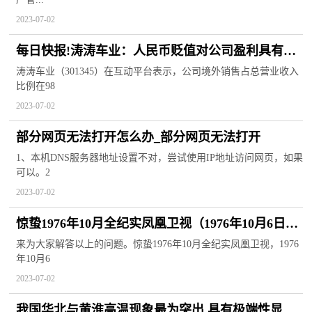
2023-07-02
每日快报!涛涛车业：人民币贬值对公司盈利具有一
定有利影响
涛涛车业（301345）在互动平台表示，公司境外销售占总营业收入
比例在98
2023-07-02
部分网页无法打开怎么办_部分网页无法打开
1、本机DNS服务器地址设置不对，尝试使用IP地址访问网页，如果
可以。2
2023-07-02
惊蛰1976年10月全纪实凤凰卫视（1976年10月6日发
生了什么）|全球新视野
来为大家解答以上的问题。惊蛰1976年10月全纪实凤凰卫视，1976
年10月6
2023-07-02
我国华北与黄淮高温现象最为突出 具有极端性显著