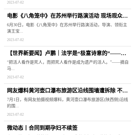
2023-07-02
电影《八角笼中》在苏州举行路演活动 现场观众积
极发表感言
6月30日，电影《八角笼中》在苏州举行路演活动，导演、领衔主
演王宝...
2023-07-02
【世界新要闻】卢鹏｜法学是“极富诗意的”——对
马克思引用维柯一段话的笺注
“把活人看作是死人，而把死人看作是成为遗产的活人。”——摘自
马...
2023-07-02
网友爆料黄河壶口瀑布旅游区沿线围墙遭拆除 不少
网友拍手称号
7月1日，有网友拍摄视频爆料，黄河壶口瀑布旅游区(陕西侧)沿线
的围...
2023-07-02
微动态丨合同到期孕妇不续签