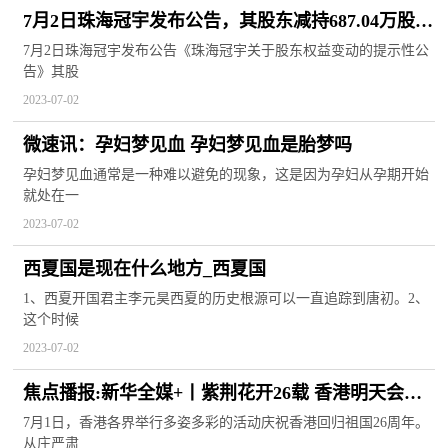
7月2日珠海冠宇发布公告，其股东减持687.04万股|
世界快播
7月2日珠海冠宇发布公告《珠海冠宇关于股东权益变动的提示性公
告》其股
2023-07-02
微速讯：孕妇梦见血 孕妇梦见血是胎梦吗
孕妇梦见血通常是一种难以避免的现象，这是因为孕妇从孕期开始
就处在一
2023-07-02
西夏国是现在什么地方_西夏国
1、西夏开国君主李元昊西夏的历史根源可以一直追踪到唐初。2、
这个时候
2023-07-02
焦点播报:新华全媒+丨紫荆花开26载 香港明天会更
好
7月1日，香港各界举行多姿多彩的活动庆祝香港回归祖国26周年。
从庄严肃