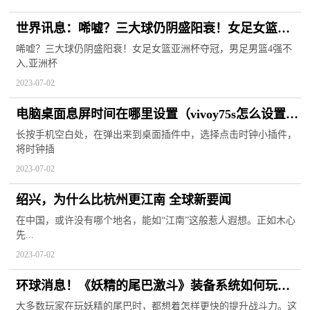
世界讯息：唏嘘？三大球仍阴盛阳衰！女足女篮亚
洲杯夺冠，男足男篮4强不入
唏嘘？三大球仍阴盛阳衰！女足女篮亚洲杯夺冠，男足男篮4强不
入,亚洲杯
2023-07-02
电脑桌面息屏时间在哪里设置（vivoy75s怎么设置桌
面时间）
长按手机空白处，在弹出来到桌面插件中，选择点击时钟小插件，
将时钟插
2023-07-02
绍兴，为什么比杭州更江南 全球新要闻
在中国，或许没有哪个地名，能如“江南”这般惹人遐想。正如木心
先...
2023-07-02
环球消息！《妖精的尾巴激斗》装备系统如何玩？
装备系统玩法详解
大多数玩家在玩妖精的尾巴时，都想着怎样更快的提升战斗力。这