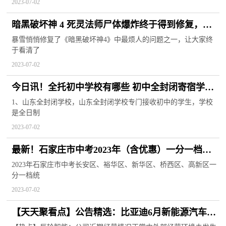
2023-07-02
暗黑破坏神 4 死灵法师尸体爆炸终于得到修复，这
样你就可以真正看到游戏了
暴雪悄悄修复了《暗黑破坏神4》中最烦人的问题之一，让大家终
于看清了
2023-07-02
今日讯！全托初中学校有哪些 初中全封闭寄宿学校
有哪几所
1、山东全封闭学校，山东全封闭学校专门接收初中的学生，学校
是全日制
2023-07-02
最新！石家庄市中考2023年（含优惠）一分一档统
计表来了|当前关注
2023年石家庄市中考长安区、裕华区、新华区、桥西区、高新区一
分一档统
2023-07-02
【天天聚看点】公告精选：比亚迪6月新能源汽车销