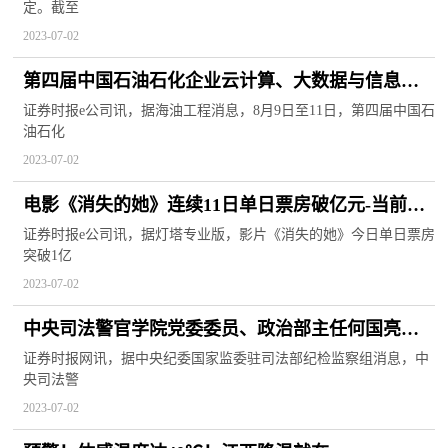
定。截至
2023-07-02
第四届中国石油石化企业云计算、大数据与信息安
全研讨会8月召开
证券时报e公司讯，据海油工程消息，8月9日至11日，第四届中国石
油石化
2023-07-02
电影《消失的她》连续11日单日票房破亿元-当前热
闻
证券时报e公司讯，据灯塔专业版，影片《消失的她》今日单日票房
突破1亿
2023-07-02
中央司法警官学院党委委员、政治部主任何国亮接
受审查调查-当前动态
证券时报网讯，据中央纪委国家监委驻司法部纪检监察组消息，中
央司法警
2023-07-02