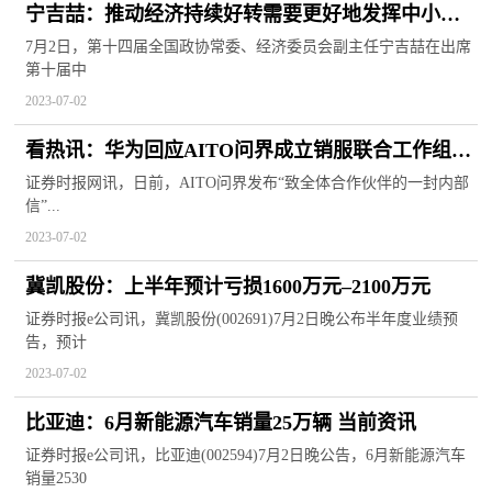
宁吉喆：推动经济持续好转需要更好地发挥中小企
业作用 全球观天下
7月2日，第十四届全国政协常委、经济委员会副主任宁吉喆在出席
第十届中
2023-07-02
看热讯：华为回应AITO问界成立销服联合工作组：
跟话语权无关
证券时报网讯，日前，AITO问界发布“致全体合作伙伴的一封内部
信”...
2023-07-02
冀凯股份：上半年预计亏损1600万元–2100万元
证券时报e公司讯，冀凯股份(002691)7月2日晚公布半年度业绩预
告，预计
2023-07-02
比亚迪：6月新能源汽车销量25万辆 当前资讯
证券时报e公司讯，比亚迪(002594)7月2日晚公告，6月新能源汽车
销量2530