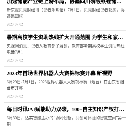
加速储能产业链上游布局，协鑫四川磷酸铁锂储能
材料项目正式投产 每日头条
新京报贝壳财经讯（记者朱玥怡）7月1日，贝壳财经记者获悉，协
鑫集团旗
2023-07-02
暑期高校学生资助热线扩大开通范围 为学生和家长
答疑解惑 每日简讯
央视网消息：记者从教育部了解到，教育部暑期高校学生资助热线
电话7月1
2023-07-02
2023年首场世界机器人大赛锦标赛开幕|新视野
6月29日-7月1日，2023世界机器人大赛锦标赛（烟台）在山东省烟
台市开幕
2023-07-02
每日时讯!AI赋能助力双碳，100+自主知识产权打造
国内第一个“引领级”超高能效无人值守冷站
6月30日，达实智能主办的“协同创新，共创可体验的智慧空间”第一
期...