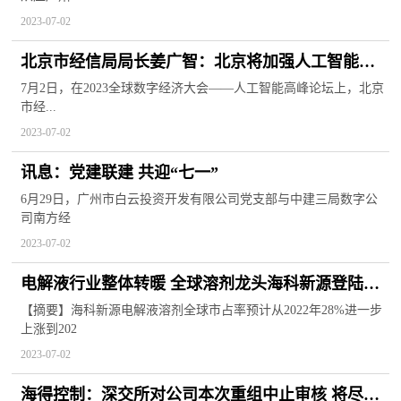
2023-07-02
北京市经信局局长姜广智：北京将加强人工智能政
策创新 加大场景开放力度
7月2日，在2023全球数字经济大会——人工智能高峰论坛上，北京
市经...
2023-07-02
讯息：党建联建 共迎“七一”
6月29日，广州市白云投资开发有限公司党支部与中建三局数字公
司南方经
2023-07-02
电解液行业整体转暖 全球溶剂龙头海科新源登陆创
业板
【摘要】海科新源电解液溶剂全球市占率预计从2022年28%进一步
上涨到202
2023-07-02
海得控制：深交所对公司本次重组中止审核 将尽快