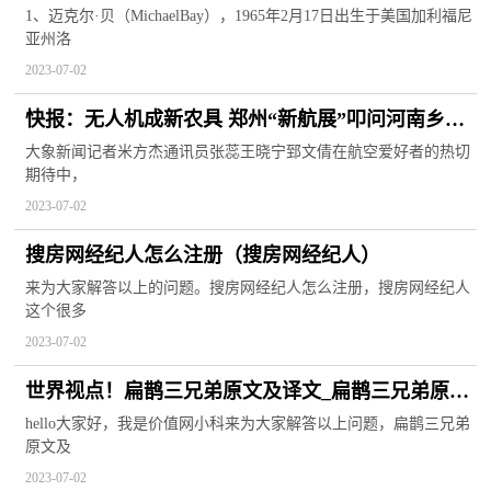
绍） 今亮点
1、迈克尔·贝（MichaelBay），1965年2月17日出生于美国加利福尼
亚州洛
2023-07-02
快报：无人机成新农具 郑州“新航展”叩问河南乡村
振兴路｜豫观察
大象新闻记者米方杰通讯员张蕊王晓宁郅文倩在航空爱好者的热切
期待中，
2023-07-02
搜房网经纪人怎么注册（搜房网经纪人）
来为大家解答以上的问题。搜房网经纪人怎么注册，搜房网经纪人
这个很多
2023-07-02
世界视点！扁鹊三兄弟原文及译文_扁鹊三兄弟原文
和译文
hello大家好，我是价值网小科来为大家解答以上问题，扁鹊三兄弟
原文及
2023-07-02