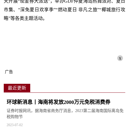
天开展“现金券大派送”，举办GDF仲夏海岛热舞派对、夏日
市集、“深免夏日欢享季”“燃动夏日 非凡之旅”“椰城旅行攻
略”等各类主题活动。
x
广告
最近更新
环球新消息丨海南将发放2000万元免税消费券
证券时报网讯，据海南省商务厅消息，2023第二届海南国际离岛免
税购物节
2023-07-02