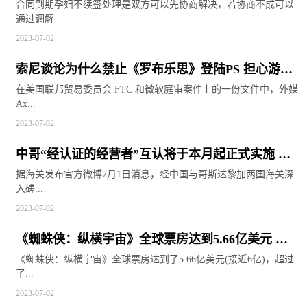
合同到期孕妇不续签处理是双方可以先协商解决，若协商不成可以
通过调解
2023-07-02
索尼谈论为什么禁止《罗布乐思》登陆PS 担心游戏
内引诱儿童无节制消费
在美国联邦贸易委员会 FTC 和微软庭审案件上的一份文件中，外媒
Ax...
2023-07-02
中哥“经认证的经营者”互认将于本月起正式实施 双
边贸易保持快速增长
据海关发布官方微博7月1日消息，经中国与哥斯达黎加两国海关深
入磋...
2023-07-02
《蜘蛛侠：纵横宇宙》全球票房达到5.66亿美元 成
功赶超《蓝精灵》
《蜘蛛侠：纵横宇宙》全球票房达到了5 66亿美元(接近6亿)，超过
了...
2023-07-02