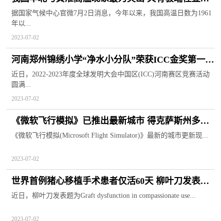
等特征
据国家气候中心官微7月2日消息，今年以来，我国高温日数为1961
年以...
2023-07-02
河南郑州锦绣小学“净水小分队”荣获ICC金奖第一名
晋级全国总决赛
近日，2022-2023年度全球发明大会中国区(ICC)河南赛区竞赛活动
圆满...
2023-07-02
《微软飞行模拟》已推出最新城市 得克萨斯州多个
地区成功入选
《微软飞行模拟(Microsoft Flight Simulator)》最新的城市更新现...
2023-07-02
世界首例猪心移植手术患者仅活60天 柳叶刀发表报
告阐述失败原因
近日，柳叶刀发表题为Graft dysfunction in compassionate use...
2023-07-02