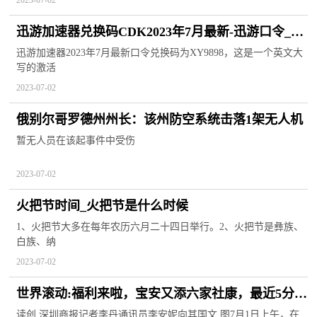
2023-07-02
迅游加速器兑换码CDK2023年7月最新-迅游口令_每
日看点
迅游加速器2023年7月最新口令兑换码为XY9898，这是一个英文大
写的激活
2023-07-02
俄别尔哥罗德州州长：该州防空系统击落1架无人机
暂无人员在该起事件中受伤
2023-07-02
火把节时间_火把节是什么时候
1、火把节大多在每年农历六月二十四日举行。2、火把节是彝族、
白族、纳
2023-07-02
世界滚动:福利来啦，宝安又添六家社康，最近5分钟
可达
读创 深圳商报记者李丹通讯员李安妮向其国文 图7月1日上午，在