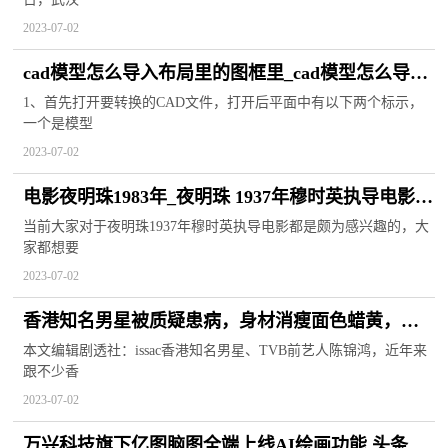
2023-07-02
cad模型怎么导入布局里的图框里_cad模型怎么导入
布局 全球播报
1、首先打开要转换的CAD文件，打开后平面中有以下两个标示，
一个是模型
2023-07-02
电影夜明珠1983年_夜明珠 1937年穆时英执导电影
环球新消息
当前大家对于夜明珠1937年穆时英执导电影都是颇为感兴趣的，大
家都想要
2023-07-02
香港知名男星被质疑患病，身材消瘦面色蜡黄，网
友直呼不敢认
本文编辑剧透社：issac香港知名男星、TVB前艺人陈锦鸿，近年来
跟不少香
2023-07-02
万兴科技旗下亿图脑图全端上线AI绘画功能 头条焦