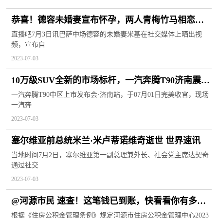
恭喜！德容未婚妻宣布怀孕，两人青梅竹马相恋多
年|环球最资讯
直播吧7月3日讯巴萨中场德容的未婚妻米基在社交媒体上晒出视
频，宣布自
2023-07-03
10万级SUV全新的市场标杆，一汽奔腾T90济南震撼
上市 焦点滚动
一汽奔腾T90中区上市发布会·济南站，于07月01日完美收官，现场
一汽奔
2023-07-03
塞尔维亚前总统米兰·米卢蒂诺维奇逝世 世界速讯
当地时间7月2日，塞尔维亚第一副总理兼外长、社会党主席达契奇
通过社交
2023-07-03
@河源市民 速查！这笔钱已到账，快看看你有多
少？ 世界信息
根据《住房公积金管理条例》规定河源市住房公积金管理中心2023