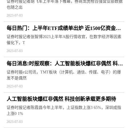
公司夺魁
证券时报记者胡飞军上半年落下帷幕，券商龙虎榜百强营业部数据
也随之出
2023-07-03
每日热门：上半年ETF成绩单出炉 近1500亿资金净
流入
证券时报记者张智博2023上半年A股行情收官，在数字经济等因素
催化下，T
2023-07-03
每日消息!时报观察：人工智能板块爆红非偶然 科技
创新承载更多期待
证券时报e公司讯，TMT板块（计算机、通信、传媒、电子）的爆
发不是偶然
2023-07-03
人工智能板块爆红非偶然 科技创新承载更多期待
证券时报记者陈霞昌今年上半年，上证指数上涨3 65%，深圳成指
上涨0 1%
2023-07-03