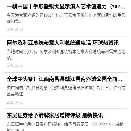
一帧中国丨手形銎铜戈显示滇人艺术创造力（2023
年7月3日）|今头条
今天为大家介绍的是1992年出土于云南玉溪江川李家山遗址的手形
銎铜戈。
2023-07-03
阿尔及利亚总统与意大利总统通电话 环球热资讯
当地时间7月2日，阿尔及利亚总统特本与意大利总统马塔雷拉通电
话。
2023-07-03
全球今头条！江西南昌县赣江昌南外滩公园全面开
放
央广网南昌7月3日消息（记者胡斐通讯员罗陈晨）7月1日，江西南
昌县赣江
2023-07-03
东吴证券给予箭牌家居增持评级 最新快讯
东吴证券07月02日发布研报称，给予箭牌家居（001322 SZ，最新
价：16 74