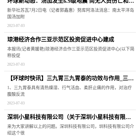
环球新动态：汤加发生6.9级地震 尚无人员伤亡和财
产损失报告
新华社苏瓦7月2日电（记者郭鑫惠）努库阿洛法消息：南太平洋岛
国汤加附
2023-07-03
琼港经济合作三亚示范区投资促进中心建成
本报讯(记者黄媛艳)琼港经济合作三亚示范区投资促进中心(以下简
称投促
2023-07-03
【环球时快讯】三九胃三九胃泰的功效与作用_三九
胃泰的功效与作用
1、三九胃泰具有清热燥湿、行气活血、柔肝止痛的作用，对治疗
腹酸反流
2023-07-03
深圳小星科技有限公司（关于深圳小星科技有限公
司介绍） 全球资讯
来为大家讲解以上的问题。深圳科技有限公司，圳科技有限公司介
绍这个很