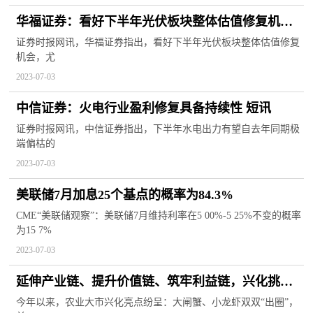
华福证券：看好下半年光伏板块整体估值修复机会|
当前资讯
证券时报网讯，华福证券指出，看好下半年光伏板块整体估值修复
机会，尤
2023-07-03
中信证券：火电行业盈利修复具备持续性 短讯
证券时报网讯，中信证券指出，下半年水电出力有望自去年同期极
端偏枯的
2023-07-03
美联储7月加息25个基点的概率为84.3%
CME“美联储观察”：美联储7月维持利率在5 00%-5 25%不变的概率
为15 7%
2023-07-03
延伸产业链、提升价值链、筑牢利益链，兴化挑起
农业全产业链“金扁担”_速读
今年以来，农业大市兴化亮点纷呈：大闸蟹、小龙虾双双“出圈”，