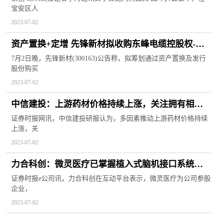
宝安区人
2023-07-02
资产置换+定增 先锋新材拟收购东峰电缆控股权-环
球时快讯
7月2日晚，先锋新材(300163)公告称，拟筹划通过资产置换及发行
股份购买
2023-07-02
中信建投：上游药材价格持续上涨，关注拥有相关
资源的公司 天天热消息
证券时报网讯，中信建投研报认为，多因素推动上游药材价格持续
上涨，关
2023-07-02
力合科创：微灵医疗已掌握植入式脑机接口系统的
全链条自主技术-世界速读
证券时报e公司讯，力合科创在互动平台表示，微灵医疗为公司参股
企业，
2023-07-02