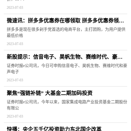
2023-07-03
微速讯：拼多多优惠券在哪领取 拼多多优惠券领取
方法 拼多多优惠券领取教程
拼多多是现在很多剁手党首选的电商平台，主打团购，为用户提供
最低价格
2023-07-03
新股提示：信音电子、昊帆生物、赛维时代、豪声
电子今日申购
证券时报e公司讯，今日可申购信音电子、昊帆生物、赛维时代和豪
声电子
2023-07-03
聚焦“强链补链” 大基金二期加码投资
证券时报e公司讯，今年以来，国家集成电路产业投资基金二期股份
有限公
2023-07-03
快播：央企五千亿投资助力东北国企改革