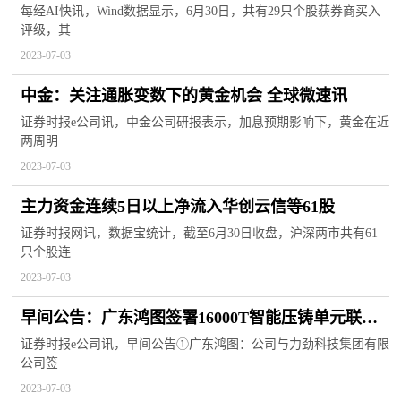
全球视点
每经AI快讯，Wind数据显示，6月30日，共有29只个股获券商买入
评级，其
2023-07-03
中金：关注通胀变数下的黄金机会 全球微速讯
证券时报e公司讯，中金公司研报表示，加息预期影响下，黄金在近
两周明
2023-07-03
主力资金连续5日以上净流入华创云信等61股
证券时报网讯，数据宝统计，截至6月30日收盘，沪深两市共有61
只个股连
2023-07-03
早间公告：广东鸿图签署16000T智能压铸单元联合
研发合作协议；卫宁健康实控人、董事长被留置
证券时报e公司讯，早间公告①广东鸿图：公司与力劲科技集团有限
公司签
2023-07-03