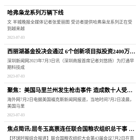
哈弗枭龙系列万辆下线
文 羊城晚报全媒体记者张爱丽图 受访者提供哈弗枭龙系列正在受
到越来越
2023-07-03
西丽湖基金投决会通过 6个创新项目拟投资2400万
元-焦点热闻
深圳新闻网2023年7月3日讯（深圳商报首席记者刘悠扬）为打通早
期科技成
2023-07-03
聚焦：美国马里兰州发生枪击事件 造成数十人受伤
多人死亡
海外网7月2日电据美国福克斯新闻网报道，当地时间7月2日凌晨，
美国马里
2023-07-03
焦点简讯:屈冬玉高票连任联合国粮农组织总干事 任
期至2027年7月31日
【环球时报综合报道】联合国粮农组织大会第43届会议7月2日在意