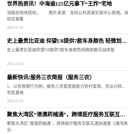
世界热资讯！中海逾125亿元拿下“王炸”宅地
深超总地块现状。 图片来源：深圳公共资源交易中心官网。深
圳交易集
2023-07-03
史上最贵比亚迪 仰望U8提供7款车身颜色 轻微划痕
可自修复|每日资讯
史上最贵比亚迪仰望U8提供7款车身颜色轻微划痕可自修复
2023-07-03
最新快讯!服务三农简报（服务三农）
1、以农商银行为例，服务三农意思是助力农村宜居、农业兴旺、
农民富裕
2023-07-03
聚焦大湾区“港澳药械通”，跨境医疗服务互联互通
加速度
聚焦大湾区“港澳药械通”，跨境医疗服务互联互通加速度《港湾商
业...