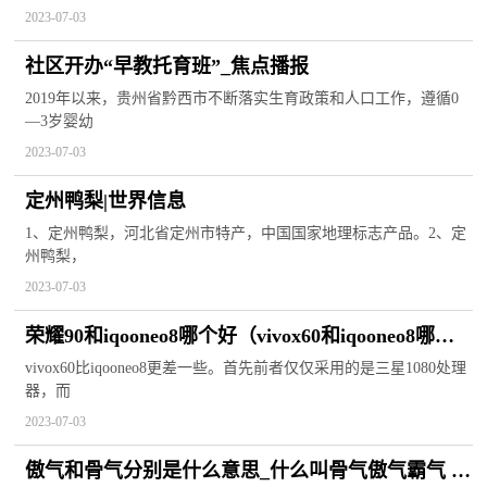
2023-07-03
社区开办“早教托育班”_焦点播报
2019年以来，贵州省黔西市不断落实生育政策和人口工作，遵循0
—3岁婴幼
2023-07-03
定州鸭梨|世界信息
1、定州鸭梨，河北省定州市特产，中国国家地理标志产品。2、定
州鸭梨，
2023-07-03
荣耀90和iqooneo8哪个好（vivox60和iqooneo8哪个
好） 全球关注
vivox60比iqooneo8更差一些。首先前者仅仅采用的是三星1080处理
器，而
2023-07-03
傲气和骨气分别是什么意思_什么叫骨气傲气霸气 每