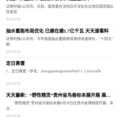
证券时报e公司讯，日前，国资委在沈阳召开深化东北地区国资国企
改革现
2023-07-03
抽水蓄能布局优化 已建在建1.7亿千瓦 天天速看料
证券时报e公司讯，今年我国抽水蓄能继续保持快速增长，“十四五”
期...
2023-07-03
定日黄耆
1、定日黄耆（学名：AstragalustingriensisNietP C LiinActaPh
2023-07-03
天天最新：“野性精灵”贵州省鸟兽标本展开展 展出
各类标本123件
“野性精灵”贵州省鸟兽标本展6月30日在贵州省博物馆开展。本
次...
2023-07-03