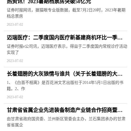
热资讯！2023暑期档票房突破50亿元
证券时报网讯，据猫眼专业版数据，截至7月2日20时，2023年暑期
档总票房
2023-07-02
迈瑞医疗：二季度国内医疗新基建商机环比一季度
末持续增加
证券时报e公司讯，迈瑞医疗表示，得益于二季度国内常规诊疗活动
实现了
2023-07-02
长着翅膀的大灰狼情与谁共（关于长着翅膀的大灰
狼情与谁共的基本详情介绍）
1、《白首不相离》是百花洲文艺出版社于2014年5月1日出版的书
籍。2、作
2023-07-02
甘肃省省属企业先进装备制造产业链合作招商暨新
产品发布会顺利举行 全球观天下
由甘肃省政府国资委、兰州新区管委会主办，兰石集团承办的甘肃
省省属企