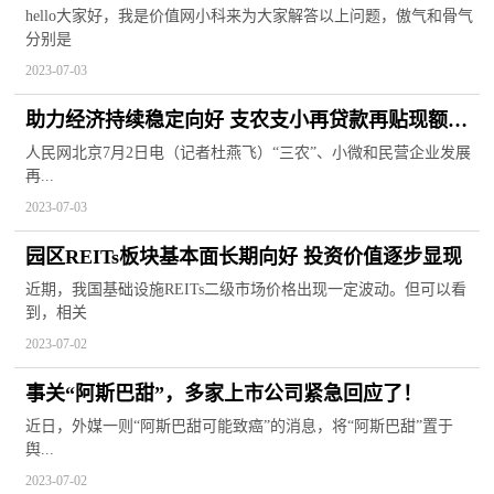
日快讯
hello大家好，我是价值网小科来为大家解答以上问题，傲气和骨气
分别是
2023-07-03
助力经济持续稳定向好 支农支小再贷款再贴现额度
增加2000亿元
人民网北京7月2日电（记者杜燕飞）“三农”、小微和民营企业发展
再...
2023-07-03
园区REITs板块基本面长期向好 投资价值逐步显现
近期，我国基础设施REITs二级市场价格出现一定波动。但可以看
到，相关
2023-07-02
事关“阿斯巴甜”，多家上市公司紧急回应了！
近日，外媒一则“阿斯巴甜可能致癌”的消息，将“阿斯巴甜”置于
舆...
2023-07-02