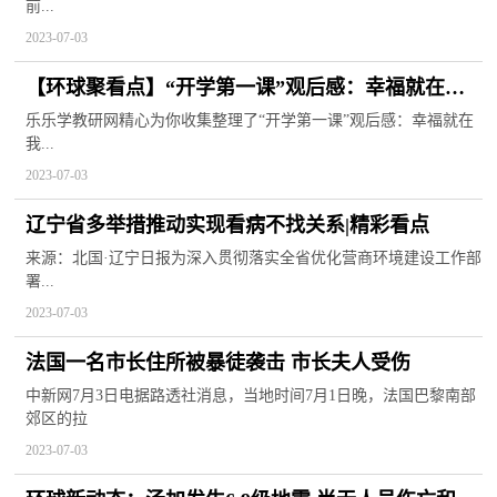
前...
2023-07-03
【环球聚看点】“开学第一课”观后感：幸福就在我
们身边
乐乐学教研网精心为你收集整理了“开学第一课”观后感：幸福就在
我...
2023-07-03
辽宁省多举措推动实现看病不找关系|精彩看点
来源：北国·辽宁日报为深入贯彻落实全省优化营商环境建设工作部
署...
2023-07-03
法国一名市长住所被暴徒袭击 市长夫人受伤
中新网7月3日电据路透社消息，当地时间7月1日晚，法国巴黎南部
郊区的拉
2023-07-03