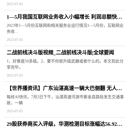
2023-07-03
1—5月我国互联网业务收入小幅增长 利润总额快速
增长_世界实时
2023年1—5月份互联网和相关服务业运行情况1—5月份，互联网业
务收...
2023-07-03
二战前线决斗版视频_二战前线决斗版|全球要闻
1、好像是50多级。2、要不你就升级武器或者什么的。本文到此分
享完毕，
2023-07-03
【世界播资讯】广东汕湛高速一辆大巴侧翻 无人员
死亡或重伤
每经AI快讯，7月2日下午，汕湛高速河源市紫金县路段发生交通事
故，一辆
2023-07-03
29股获券商买入评级，华测检测目标涨幅达56.92%-