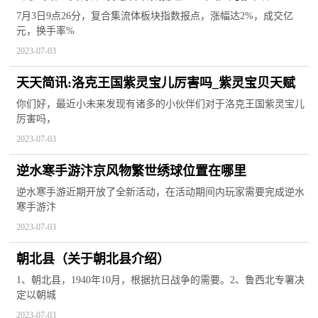
7月3日9点26分，复合集流体板块指数报点，涨幅达2%，成交亿
元，换手率%
2023-07-03
天天简讯:洛克王国紫灵宝儿厉害吗_紫灵宝贝天赋
你们好，最近小未来发现有诸多的小伙伴们对于洛克王国紫灵宝儿
厉害吗，
2023-07-03
逆水寒手游汴京风物繁世绣球位置在哪里
逆水寒手游近期开放了全新活动，在活动期间内玩家需要完成逆水
寒手游汴
2023-07-03
朝北县（关于朝北县介绍）
1、朝北县，1940年10月，根据抗日战争的需要。2、鲁西北专署决
定以朝城
2023-07-03