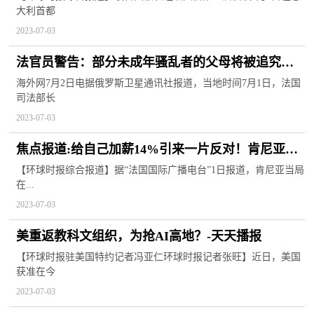
大利首都
2023-07-03
法官员警告：部分未成年骚乱者的父母将被追究责
任
海外网7月2日电据俄罗斯卫星通讯社报道，当地时间7月1日，法国
司法部长
2023-07-03
焦点报道:给自己加薪14%引来一片反对！肯尼亚总
统暂缓加薪计划
【环球时报综合报道】据“法国国际广播电台”1日报道，肯尼亚当局
在...
2023-07-03
美重返教科文组织，为抢AI高地？-天天播报
【环球时报驻美国特约记者冯亚仁环球时报记者张旺】近日，美国
获准在今
2023-07-03