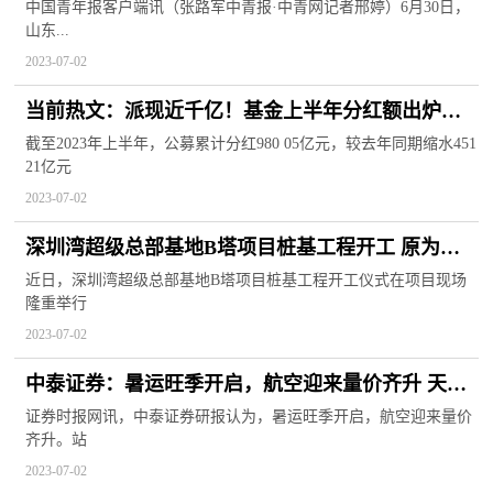
即将成环 环球最新
中国青年报客户端讯（张路军中青报·中青网记者邢婷）6月30日，
山东...
2023-07-02
当前热文：派现近千亿！基金上半年分红额出炉，
债基最豪爽，占比超八成
截至2023年上半年，公募累计分红980 05亿元，较去年同期缩水451
21亿元
2023-07-02
深圳湾超级总部基地B塔项目桩基工程开工 原为深
圳恒大总部项目用地|世界快看
近日，深圳湾超级总部基地B塔项目桩基工程开工仪式在项目现场
隆重举行
2023-07-02
中泰证券：暑运旺季开启，航空迎来量价齐升 天天
聚看点
证券时报网讯，中泰证券研报认为，暑运旺季开启，航空迎来量价
齐升。站
2023-07-02