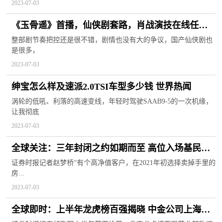
2023-07-03
《玉骨遥》首播，仙侠剧套路，肖战演技在线任敏
略有违和
整部剧节奏把控还是很不错，剧情也没有大的争议，国产仙侠剧也
是很多，
2023-07-03
绅宝怎么样及速派2.0TSI车型多少钱 世界热闻
涡轮的低吼、利落的高速变线，年轻时驾驶SAAB9-5的一次机缘，
让我彻底
2023-07-03
全球关注：三年封闭之约如期而至 高位入场基民相
当郁闷
证券时报记者赵梦桥“有个高净值客户，在2021年初选择卖掉手里的
房...
2023-07-03
全球即时：上半年龙虎榜百强揭晓 中金公司上海分