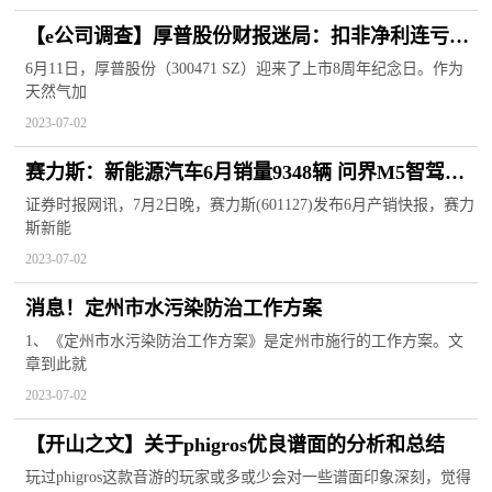
【e公司调查】厚普股份财报迷局：扣非净利连亏五
年，多项资产减值计提存疑
6月11日，厚普股份（300471 SZ）迎来了上市8周年纪念日。作为
天然气加
2023-07-02
赛力斯：新能源汽车6月销量9348辆 问界M5智驾版
开启全国交付
证券时报网讯，7月2日晚，赛力斯(601127)发布6月产销快报，赛力
斯新能
2023-07-02
消息！定州市水污染防治工作方案
1、《定州市水污染防治工作方案》是定州市施行的工作方案。文
章到此就
2023-07-02
【开山之文】关于phigros优良谱面的分析和总结
玩过phigros这款音游的玩家或多或少会对一些谱面印象深刻，觉得