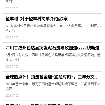
它们“
2023-07-02
望丰村_对于望丰村简单介绍|独家
1、望丰村位于贵州省雷山县望丰乡，有5个大自然寨，10个村民小
组，341
2023-07-02
四川甘孜州色达县突发泥石流导致国道G227线断道
7月2日17时15分，四川甘孜州色达县甲学镇切科村突发泥石流，造
成G227线
2023-07-02
全球热点评！顶流基金迎"尴尬时刻"，三年分文未
赚！是何原因？持仓策略有无变化？
2023年基金中考，曝光了顶流基金短期业绩不理想、长期业绩不堪
的双...
2023-07-02