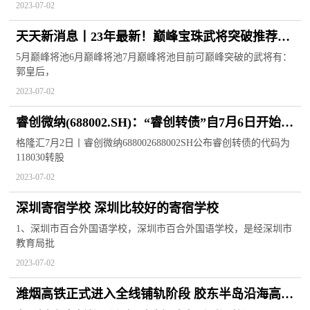
2023-07-02
天天新消息丨23年最新！巅峰宝珠武将突破推荐
【三国杀十周年】#公孙瓒#群黄月英#郭皇后
5月巅峰将池6月巅峰将池7月巅峰将池目前可巅峰突破的武将有：
郭皇后，
2023-07-02
睿创微纳(688002.SH)：“睿创转债”自7月6日开始转
股-热门
格隆汇7月2日丨睿创微纳688002688002SH公布睿创转债的代码为
118030转股
2023-07-02
深圳寄宿学校 深圳比较好的寄宿学校
1、深圳市百合外国语学校，深圳市百合外国语学校，是经深圳市
教育局批
2023-07-02
潍烟高铁正式进入全线铺轨阶段 胶东半岛沿海高铁