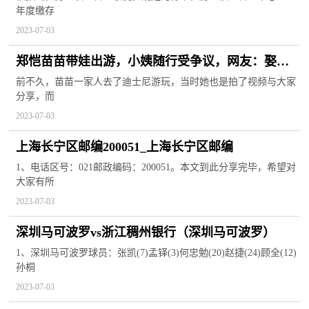
年度缴存
2023-07-03
郑恺苗苗带娃出游，小姨随行受争议，网友：娶了
一家 焦点速递
前不久，苗苗一家人去了迪士尼游玩，当时她也是拍了视频与大家
分享，而
2023-07-03
上海长宁区邮编200051_上海长宁区邮编
1、电话区号：021邮政编码：200051。本文到此分享完毕，希望对
大家有所
2023-07-03
深圳马可波罗vs浙江稠州银行（深圳马可波罗）
1、深圳马可波罗球员：张凯(7)孟铎(3)何忠勉(20)赵捷(24)顾全(12)
孙桐
2023-07-03