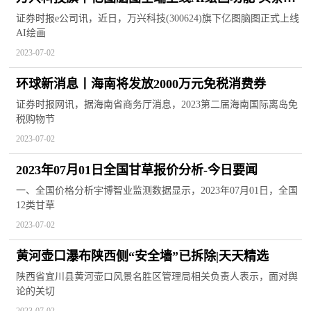
点
证券时报e公司讯，近日，万兴科技(300624)旗下亿图脑图正式上线
AI绘画
2023-07-02
环球新消息丨海南将发放2000万元免税消费券
证券时报网讯，据海南省商务厅消息，2023第二届海南国际离岛免
税购物节
2023-07-02
2023年07月01日全国甘草报价分析-今日要闻
一、全国价格分析宇博智业监测数据显示，2023年07月01日，全国
12类甘草
2023-07-02
黄河壶口瀑布陕西侧“安全墙”已拆除|天天精选
陕西省宜川县黄河壶口风景名胜区管理局相关负责人表示，面对舆
论的关切