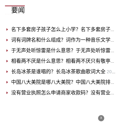
要闻
名下多套房子孩子怎么上小学？名下多套房子交多少税？
2
词有词牌名和什么组成？词作为一种音乐文学是伴随着什么而兴起来的？
于无声处听惊雷是什么意思？于无声处听惊雷全诗是什么？
相看两不厌是什么意思？相看两不厌只有敬亭山全诗
2023-
长岛冰茶是谁唱的？长岛冰茶歌曲歌词大全
2023-07-03
中国八大美院是哪八大美院？中国八大美院排名及录取分数线
没有营业执照怎么申请商家收款码？没有营业执照被工商查到怎么办？
x