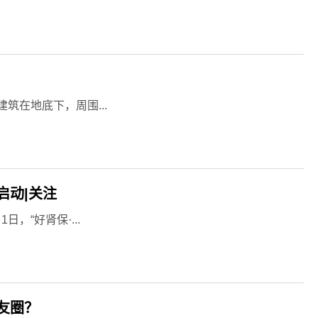
筑在地底下，周围...
启动|关注
，“好肾保·...
友圈？