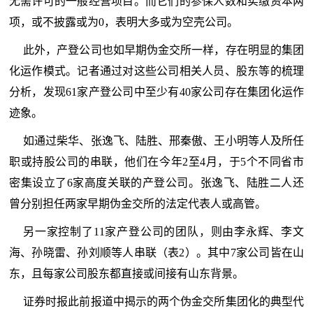
无需许可的一般经营项目。而它们的参保人数和实缴资本两
项，或不披露或为0，表明大多或为空壳公司。
此外，产登公司也如早期伪金交所一样，存在明显的集团
化运作模式。记者通过对这些公司相关人员、股东等的梳理
分析，发现61家产登公司中至少有40家公司存在集团化运作
迹象。
如通过柴华、张逸飞、陆胜、邢秦傲、王小明等人及所任
职或持股公司的串联，他们在今年2至4月，于5个不同省市
密集设立了6家高度关联的产登公司。张逸飞、陆胜二人还
曾分别担任两家早期伪金交所的法定代表人或高管。
另一家控制了11家产登公司的团队，则由李永辉、李文
海、孙晓雷、孙刘顺等人串联（表2）。其中7家公司皆在山
东，且每家公司股东都直接或间接有山东背景。
证券时报此前报道中揭示的两个伪金交所集团化的典型代