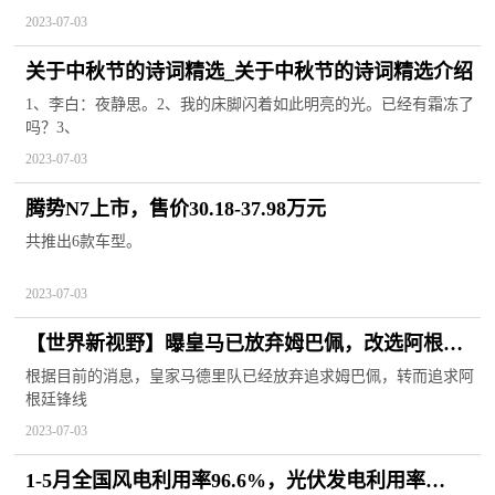
2023-07-03
关于中秋节的诗词精选_关于中秋节的诗词精选介绍
1、李白：夜静思。2、我的床脚闪着如此明亮的光。已经有霜冻了
吗？3、
2023-07-03
腾势N7上市，售价30.18-37.98万元
共推出6款车型。
2023-07-03
【世界新视野】曝皇马已放弃姆巴佩，改选阿根廷
锋霸：他比姆巴佩更像本泽马？
根据目前的消息，皇家马德里队已经放弃追求姆巴佩，转而追求阿
根廷锋线
2023-07-03
1-5月全国风电利用率96.6%，光伏发电利用率