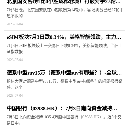
北京国安客场1比0小胜成都蓉城！打破对手27轮不
败金身
7月3日晚，北京国安队在中超联赛第14轮中，客场挑战已经27轮中
超不败的
2023-07-04
eSIM板块7月3日跌0.34%，美格智能领跌，主力资
金净流出2324.92万元
7月3日eSIM板块较上一交易日下跌0 34%，美格智能领跌。当日上
证指数报
2023-07-04
德系中型suv15万（德系中型suv有哪些？）-全球今
亮点
相信大家对德系中型suv15万，德系中型suv有哪些？的问题都很疑
惑，这个
2023-07-04
中国银行（03988.HK）：7月3日南向资金减持
1035.4万股|世界观焦点
7月3日北向资金减持1035 4万股中国银行（03988 HK）。近5个交
易日中，