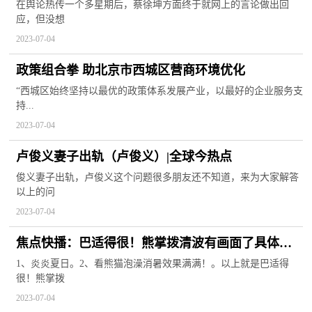
执单，但崩塌的口碑该如何拯救？
在舆论热传一个多星期后，蔡徐坤方面终于就网上的言论做出回
应，但没想
2023-07-04
政策组合拳 助北京市西城区营商环境优化
“西城区始终坚持以最优的政策体系发展产业，以最好的企业服务支
持...
2023-07-04
卢俊义妻子出轨（卢俊义）|全球今热点
俊义妻子出轨，卢俊义这个问题很多朋友还不知道，来为大家解答
以上的问
2023-07-04
焦点快播：巴适得很！熊掌拨清波有画面了具体是
什么情况
1、炎炎夏日。2、看熊猫泡澡消暑效果满满！。以上就是巴适得
很！熊掌拨
2023-07-04