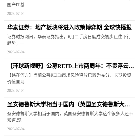
国产IT基
2023-07-04
华泰证券：地产板块将进入政策博弈期 全球快播报
证券时报网讯，华泰证券指出，6月二手房日度成交初步止住下行
趋势，一
2023-07-04
【环球新视野】公募REITs上市两周年：不畏浮云遮
望眼
【路在何方】当前公募REITs市场风险释放已较为充分，长期投资
价值显现
2023-07-04
圣安德鲁斯大学相当于国内（英国圣安德鲁斯大
学）
圣安德鲁斯大学相当于国内，英国圣安德鲁斯大学这个很多人还不
知道,现
2023-07-04