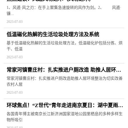
1、风遁·风之刃：在手上聚集急速旋转的风作为剑。2、 风遁·
镰...
2023-07-03
低温磁化热解的生活垃圾处理方法及系统
基于低温磁化热解的生活垃圾处理方法，低温磁化炉包括分拣、烘
干、低温
2023-07-03
常家河镇曹庄村：扎实推进户厕改造 助推人居环境
整治_环球速看
常家河镇曹庄村：扎实推进户厕改造助推人居环境整治为切实改善
农村人居
2023-07-03
环球焦点！“Z世代”青年走进南京夏日：湖中夏雨荷
江上“白鹭”洲
各国青年博主被南京长江新济洲国家湿地公园里栖息的多种多样生
物所吸引