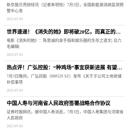
98.0%-快资讯
新京报贝壳财经讯（记者朱玥怡）7月3日，全国新能源消纳监测预
警中心发
2023-07-03
世界速递！《消失的她》即将破20亿，而真正的赢
家却选择“隐身”，我服了！-全球快资讯
电影《消失的她》：陈思诚的金手指和娱乐圈的生存之道文| 吕六
毛编辑|
2023-07-03
热点评！广弘控股：“种鸡场”事宜获新进展 有望加
速回款
7月3日晚间，广弘控股（000529 SZ）发布《关于子公司土地收储
补偿事项
2023-07-03
中国人寿与河南省人民政府签署战略合作协议
证券时报网讯，据中国人寿消息，7月3日，中国人寿集团与河南省
人民政府
2023-07-03