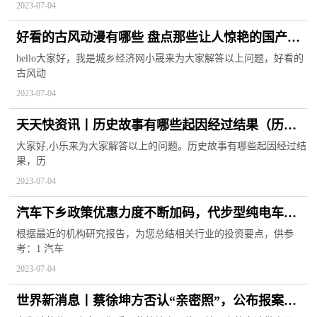
2023-07-04
好看的古风动漫有哪些 盘点那些让人惊艳的国产古
风动漫|天天速递
hello大家好，我是城乡经济网小晟来为大家解答以上问题，好看的
古风动
2023-07-04
天天快资讯丨历史故事有哪些起因经过结果（历史
故事有哪些）
大家好,小乐来为大家解答以上的问题。历史故事有哪些起因经过结
果，历
2023-07-04
汽车下乡政策优惠力度不断加码，代步型纯电车和
平价混动车将成为新能源下乡主力产品！
根据最近的机构研究报告，为您总结相关行业的投资要点，供参
考：1 汽车
2023-07-04
世界新消息丨蔡徐坤方否认“亲密照”，公布报案回