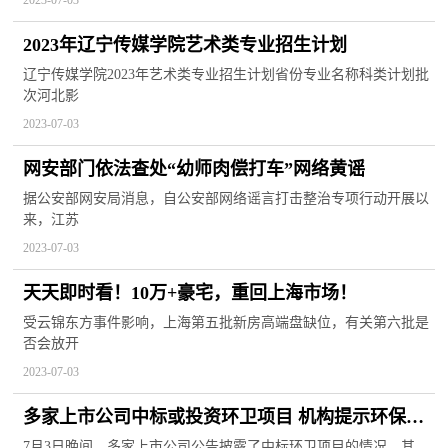
2023-07-03
2023年辽宁传媒学院艺术类专业招生计划
辽宁传媒学院2023年艺术类专业招生计划省份专业名称科类计划批
次河北影
2023-07-03
网安部门依法查处“幼师肉偿打车”网络黄谣
据公安部网安局消息，自公安部网络谣言打击整治专项行动开展以
来，江苏
2023-07-03
天天即时看！10万+豪宅，重回上海市场！
受云锦东方事件影响，上海第五批新房高端盘缺位，有关第六批是
否会放开
2023-07-03
多家上市公司中标或投资环卫项目 机构提示环保行
业三点主线
7月3日晚间，多家上市公司公告披露了中标环卫项目的情况。其