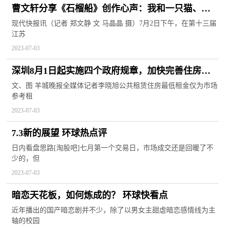
曹文轩分享《石榴船》创作心声：我和一只猫、一
口钟、一棵树共同讲故事
现代快报讯（记者 郑文静 文 马晶晶 摄）7月2日下午，在第十三届
江苏
2023-07-03
深圳8月1日起实施四个政府规章，加快完善住房保
障体系-焦点速递
文、图 羊城晚报全媒体记者李晓旭公共租赁住房最低租金仅为市场
参考租
2023-07-03
7.3新的展望 环球热点评
日内看盘思路[淘股吧]七月第一个交易日，市场成交还是回暖了不
少的，但
2023-07-03
暗恋天花板，如何炼成的？ 环球快看点
近年播出的国产暗恋剧并不少，除了以男女主甜虐暗恋感情线为主
轴的校园