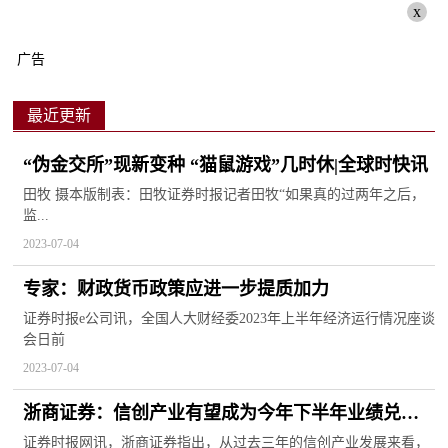
x
广告
最近更新
“伪金交所”现新变种 “猫鼠游戏”几时休|全球时快讯
田牧 摄本版制表：田牧证券时报记者田牧“如果真的过两年之后，
监...
2023-07-04
专家：财政货币政策应进一步提质加力
证券时报e公司讯，全国人大财经委2023年上半年经济运行情况座谈
会日前
2023-07-04
浙商证券：信创产业有望成为今年下半年业绩兑现
的主要方向
证券时报网讯，浙商证券指出，从过去三年的信创产业发展来看，