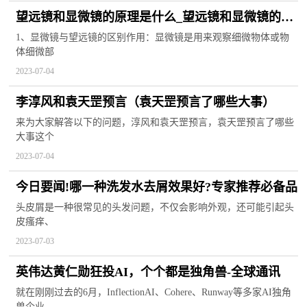
望远镜和显微镜的原理是什么_望远镜和显微镜的原
理
1、显微镜与望远镜的区别作用：显微镜是用来观察细微物体或物
体细微部
2023-07-04
李淳风和袁天罡预言（袁天罡预言了哪些大事）
来为大家解答以下的问题，淳风和袁天罡预言，袁天罡预言了哪些
大事这个
2023-07-04
今日要闻!哪一种洗发水去屑效果好?专家推荐必备品
头皮屑是一种很常见的头发问题，不仅会影响外观，还可能引起头
皮瘙痒、
2023-07-03
英伟达黄仁勋狂投AI，个个都是独角兽-全球通讯
就在刚刚过去的6月，InflectionAI、Cohere、Runway等多家AI独角
兽企业