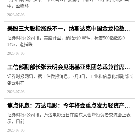
中，盈峰环
2023-07-03
美股三大股指涨跌不一，纳斯达克中国金龙指数涨
超2% 当前动态
证券时报e公司讯，美股开盘，纳指涨0 08%，标普500指数跌0
14%，道指跌
2023-07-03
工信部副部长张云明会见诺基亚集团总裁兼首席执
行官龙培凯
证券时报网讯，据工信微报消息，7月3日，工业和信息化部副部长
张云明在
2023-07-03
焦点讯息：万达电影：今年将会重点发力轻资产项
目
证券时报e公司讯，万达电影近日在股东大会暨投资者交流会上表
示，目前
2023-07-03