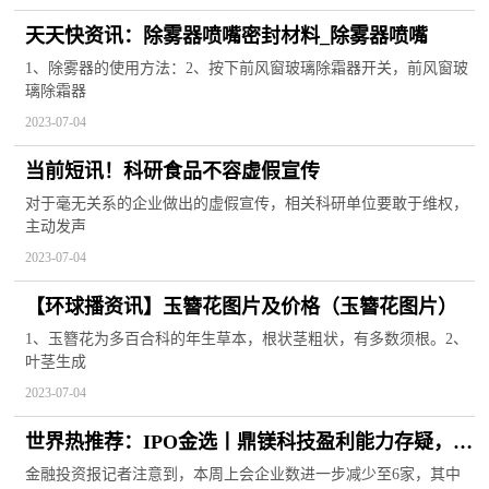
天天快资讯：除雾器喷嘴密封材料_除雾器喷嘴
1、除雾器的使用方法：2、按下前风窗玻璃除霜器开关，前风窗玻
璃除霜器
2023-07-04
当前短讯！科研食品不容虚假宣传
对于毫无关系的企业做出的虚假宣传，相关科研单位要敢于维权，
主动发声
2023-07-04
【环球播资讯】玉簪花图片及价格（玉簪花图片）
1、玉簪花为多百合科的年生草本，根状茎粗状，有多数须根。2、
叶茎生成
2023-07-04
世界热推荐：IPO金选丨鼎镁科技盈利能力存疑，安
邦股份主业需求萎缩风险引关注
金融投资报记者注意到，本周上会企业数进一步减少至6家，其中