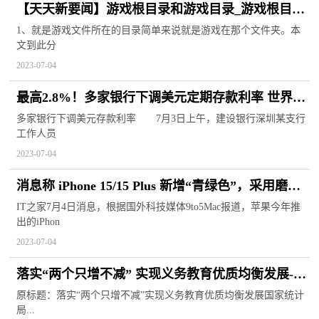
【天天新要闻】游戏根目录和游戏目录_游戏根目录
是啥意思
1、就是游戏文件所在的目录简单来说就是游戏在那个文件夹。本
文到此分
2023-07-04
最高2.8%！多家银行下调美元定期存款利率 世界热
资讯
多家银行下调美元存款利率 7月3日上午，建设银行深圳某支行
工作人员
2023-07-04
消息称 iPhone 15/15 Plus 新增“青绿色”，采用磨砂
玻璃材质
IT之家7月4日消息，根据国外科技媒体9to5Mac报道，苹果今年推
出的iPhon
2023-07-04
落实“两个只增不减” 实现义务教育优质均衡发展-环
球播资讯
原标题：落实“两个只增不减”实现义务教育优质均衡发展国家统计
局...