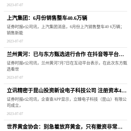
2023-07-07
上汽集团：6月份销售整车40.6万辆
证券时报e公司讯，上汽集团消息，6月份上汽销售整车40 6万辆；
销售新能
2023-07-07
兰州黄河：已与东方甄选进行合作 在抖音等平台开
展产品推广活动
证券时报e公司讯，兰州黄河7月7日在互动平台表示，在此次东方甄
选看世
2023-07-07
立讯精密于昆山投资新设电子科技公司 注册资本4.5
亿
证券时报e公司讯，企查查APP显示，立臻电子科技（昆山）有限公
司成立，
2023-07-07
世界黄金协会：别急着放弃黄金，只有撤资非常严