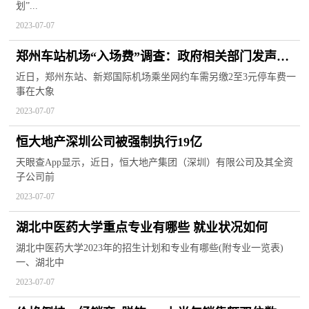
划”...
2023-07-07
郑州车站机场“入场费”调查：政府相关部门发声，
对此前收费一事不知情
近日，郑州东站、新郑国际机场乘坐网约车需另缴2至3元停车费一
事在大象
2023-07-07
恒大地产深圳公司被强制执行19亿
天眼查App显示，近日，恒大地产集团（深圳）有限公司及其全资
子公司前
2023-07-07
湖北中医药大学重点专业有哪些 就业状况如何
湖北中医药大学2023年的招生计划和专业有哪些(附专业一览表)
一、湖北中
2023-07-07