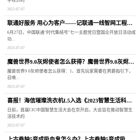
字经济的
2023-07-07
联通好服务 用心为客户——记联通一线智网工程师
践行为民承诺的工作日常
6月27日，中国联通“时代集结号”七一主题党日暨国企开放日活动成
功...
2023-07-07
魔兽世界9.0灰烬使者怎么获得？魔兽世界9.0灰烬使
者怎么打？
魔兽世界9 0灰烬使者怎么获得：1、首先玩家需要在男爵指引下，
召唤...
2023-07-07
喜报！海信璀璨洗衣机L5入选《2023智慧生活科技
好物选购指南》
日前，首届CIC中国智慧生活大会在京开启，大会旨在推动智慧生
活技术的
2023-07-07
上古卷轴5变成吸血鬼怎么办？上古卷轴5变成吸血