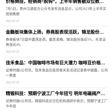
价格倒挂，经销商“脱钩”，上半年销售额双位数增
长背后，贵州习酒能否成功突围？
7月5日，贵州习酒官方公众号发布消息显示，公司2023年上半年实
现销售额
2023-07-07
金融板块集体上扬，券商股表现活跃，锦龙股份等
走高
券商板块7日盘中震荡走高，截至发稿，锦龙股份涨近5%，东吴证
券涨近4%
2023-07-07
佳禾食品：中国咖啡市场有巨大潜力 咖啡豆价格波
动对公司毛利率影响较小
证券时报e公司讯，佳禾食品在投资者关系活动记录表中披露，公司
一季度
2023-07-07
精锻科技：预期宁波工厂今年扭亏 明年电磁阀产品
等放量
证券时报e公司讯，精锻科技近日在机构调研中表示，预期宁波工厂
今年扭