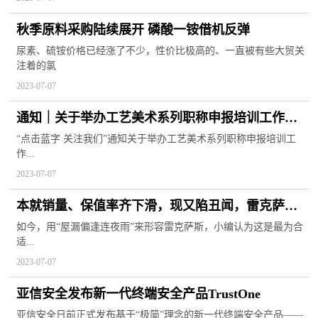
秋季原料采购陆续展开 磷酸一铵借机反弹
尿素、硫铵价格已经涨了不少，性价比极高的、一直被有些大贸关
注着的氯
2023-07-07
通知｜关于举办工艺美术系列职称申报培训工作的
通知
“点击蓝字 关注我们”通知关于举办工艺美术系列职称申报培训工
作...
2023-07-07
本就销量、保值率齐下滑，现又陷丑闻，雷克萨斯
将走向何方？
如今，用“屋漏偏逢连夜雨”来形容雷克萨斯，小编认为这是最为合
适...
2023-07-07
亚信安全发布新一代终端安全产品TrustOne
亚信安全日前正式发布基于“极简”理念的新一代终端安全产品——