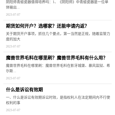
最多？
阴阳师青蛙瓷器值得培养吗：1、《阴阳师》中青蛙瓷器是一位单
体输出...
2023-07-07
期货如何开户？选哪家？还能申请内返？
关于期货开户事项，抓住几个要点，第一当然是正规，随着监管力
度的加大
2023-07-07
魔兽世界毛料在哪里刷？魔兽世界毛料有什么用？
魔兽世界毛料在哪里刷：魔兽世界毛料在影牙城堡、暴风监狱、希
尔斯...
2023-07-07
什么是诉讼有效期
一、什么是诉讼有效期诉讼时效，是指权利人在法定期间内不行使
权利的事
2023-07-07