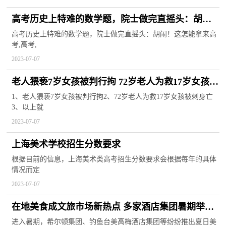
高考历史上特难的数学题，院士做完直摇头：胡
闹！这怎能拿来高考
高考历史上特难的数学题，院士做完直摇头：胡闹！这怎能拿来高
考,高考,
2023-07-07
老人猥亵7岁女孩被判行拘 72岁老人为救17岁女孩被
刺身亡 基本情况讲解
1、老人猥亵7岁女孩被判行拘2、72岁老人为救17岁女孩被刺身亡
3、以上就
2023-07-07
上海美术学校招生分数要求
根据目前的信息，上海美术类高考招生分数要求会根据每年的具体
情况而定
2023-07-07
在地美食成文旅市场新热点 多家酒店集团暑期举办
“主厨季”活动
进入暑期，希尔顿集团、钓鱼台美高梅酒店集团等纷纷推出夏日美