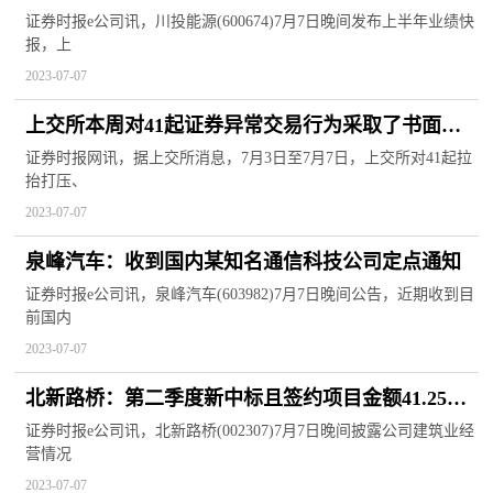
长33.61%
证券时报e公司讯，川投能源(600674)7月7日晚间发布上半年业绩快
报，上
2023-07-07
上交所本周对41起证券异常交易行为采取了书面警
示等监管措施
证券时报网讯，据上交所消息，7月3日至7月7日，上交所对41起拉
抬打压、
2023-07-07
泉峰汽车：收到国内某知名通信科技公司定点通知
证券时报e公司讯，泉峰汽车(603982)7月7日晚间公告，近期收到目
前国内
2023-07-07
北新路桥：第二季度新中标且签约项目金额41.25亿
元
证券时报e公司讯，北新路桥(002307)7月7日晚间披露公司建筑业经
营情况
2023-07-07