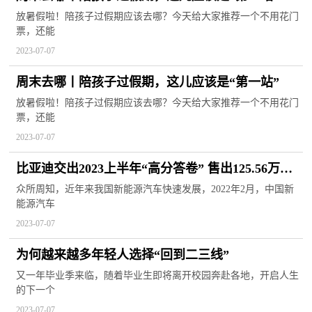
放暑假啦！陪孩子过假期应该去哪？今天给大家推荐一个不用花门
票，还能
2023-07-07
周末去哪丨陪孩子过假期，这儿应该是“第一站”
放暑假啦！陪孩子过假期应该去哪？今天给大家推荐一个不用花门
票，还能
2023-07-07
比亚迪交出2023上半年“高分答卷” 售出125.56万辆
成销冠
众所周知，近年来我国新能源汽车快速发展，2022年2月，中国新
能源汽车
2023-07-07
为何越来越多年轻人选择“回到二三线”
又一年毕业季来临，随着毕业生即将离开校园奔赴各地，开启人生
的下一个
2023-07-07