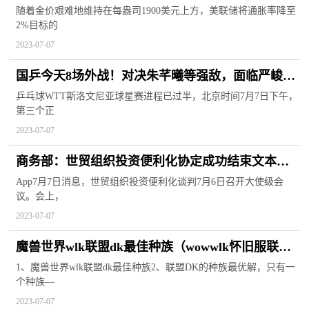
重才会跌破1800美元！
随着金价艰难地维持在每盎司1900美元上方，美联储将通胀率降至
2%目标的
2023-07-07
国乒今天8场外战！对决朱芊曦等强敌，面临严峻考
验（附赛程）
乒乓球WTT斯洛文尼亚球星赛进程已过半，北京时间7月7日下午，
第三个正
2023-07-07
商务部：世贸组织投资便利化协定成功结束文本谈
判
App7月7日消息，世贸组织投资便利化谈判7月6日召开大使级会
议。会上，
2023-07-07
魔兽世界wlk联盟dk最佳种族（wowwlk怀旧服联盟
dk最佳种族是什么）
1、魔兽世界wlk联盟dk最佳种族2、联盟DK的种族最优解，只有一
个种族—
2023-07-07