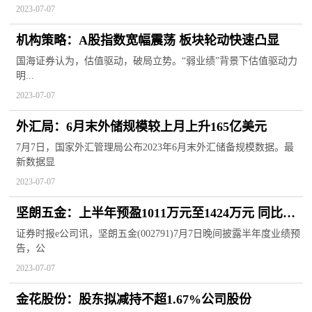
2023-07-07
机构策略：A股指数宽幅震荡 板块轮动快速凸显
国海证券认为，估值驱动，破局立势。“弱业绩”背景下估值驱动力
明...
2023-07-07
外汇局：6月末外储规模较上月上升165亿美元
7月7日，国家外汇管理局公布2023年6月末外汇储备规模数据。最
新数据显
2023-07-07
坚朗五金：上半年预盈1011万元至1424万元 同比扭
亏
证券时报e公司讯，坚朗五金(002791)7月7日晚间披露半年度业绩预
告，公
2023-07-07
金花股份：股东拟减持不超1.67%公司股份