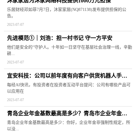
沐家家居为沐家网络科技提供1000万元担保
乐居财经邓如菲7月7日，沐家家居(NQ871138)发布提供担保的公
告。
2023-07-07
先进模范①｜刘浩：担一村书记 守一方平安
他们是安全的“守护人。十年如一日坚守在基层社会治理一线，辛勤
耕...
2023-07-07
宜安科技：公司以前年度有向客户供货机器人手臂
结构件
每经AI快讯，有投资者在投资者互动平台提问：公司有哪些产品可
以应用在
2023-07-07
青岛企业年金基数最高是多少？青岛市企业年金方
案备案需要什么材料？
青岛企业年金基数最高是多少：你好，企业年金非强制性规定，所
以没...