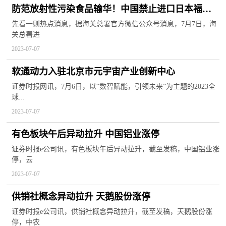
防范放射性污染食品输华！中国禁止进口日本福岛
等十地食品；A股超3100股下跌，外资净流出近40
先看一则热点消息，据海关总署官方微信公众号消息，7月7日，海
关总署进
亿！
2023-07-07
软通动力入驻北京市元宇宙产业创新中心
证券时报网讯，7月6日，以“数智赋能，引领未来”为主题的2023全
球...
2023-07-07
有色板块午后异动拉升 中国铝业涨停
证券时报e公司讯，有色板块午后异动拉升，截至发稿，中国铝业涨
停，云
2023-07-07
供销社概念异动拉升 天鹅股份涨停
证券时报e公司讯，供销社概念异动拉升，截至发稿，天鹅股份涨
停，中农