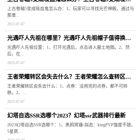
鬼了怎么变回人？
上古卷轴5变成吸血鬼怎么办：1、玩家可以寻找光芒神殿，通过与
那里...
2023-07-07
光遇吓人先祖在哪里？光遇吓人先祖帽子值得换
吗？
光遇吓人先祖位置：1、打开光遇后，点击进入墓土地图。2、然
后，在...
2023-07-07
王者荣耀转区会失去什么？王者荣耀怎么查转区进
度？
王者荣耀转区会失去什么：1、点券：没用完的点券，都不可转
移。2、...
2023-07-07
幻塔自选SSR选哪个2023？幻塔ssr武器排行最新
2023幻塔自选SSR选哪个：1、黑鸦冥镰-拟态：kingPVP强度不错，
5星质...