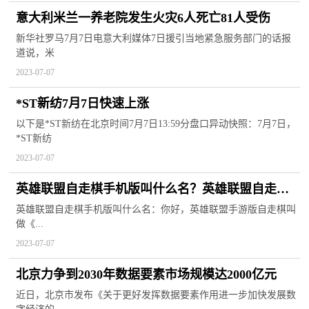
意大利米兰一养老院发生火灾6人死亡81人受伤
新华社罗马7月7日电意大利媒体7日援引当地紧急服务部门的话报
道说，米
2023-07-07
*ST新纺7月7日快速上涨
以下是*ST新纺在北京时间7月7日13:59分盘口异动快照：7月7日，
*ST新纺
2023-07-07
英雄联盟自走棋手机版叫什么名？英雄联盟自走棋
最新阵容推荐
英雄联盟自走棋手机版叫什么名：你好，英雄联盟手游版自走棋叫
做《...
2023-07-07
北京力争到2030年数据要素市场规模达2000亿元
近日，北京市发布《关于更好发挥数据要素作用进一步加快发展数