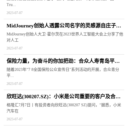
Tru...
2023-07-07
MidJourney创始人透露公司名字的灵感源自庄子的
“中道”
MidJourney创始人大卫·霍尔茨在2023世界人工智能大会上分享了他
对人工
2023-07-07
保险力量，为奋斗的你加把劲：合众人寿青岛平度
营服组织开展7.8健步“向上走”活动
随着2023年“7 8全国保险公众宣传日”系列活动的开展，合众青分
平...
2023-07-07
欣旺达(300207.SZ)：小米是公司重要的客户及合作
伙伴
格隆汇7月7日丨有投资者向欣旺达(300207 SZ)提问，“据悉，小米
汽车在
2023-07-07