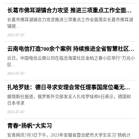
长葛市佛耳湖镇合力攻坚 推进三项重点工作全面落
实
长葛市佛耳湖镇合力攻坚推进三项重点工作全面落实长葛市佛耳湖
镇按...
2023-07-07
云南电信打造700余个案例 持续推进全省智慧社区建
设
近日，中国电信云南公司在临沧海棠社区金柏之春小区举行“万兆小
区...
2023-07-07
扎哈罗娃：德日寻求安理会常任理事国席位毫无根
据
据塔斯社报道，俄罗斯外交部发言人扎哈罗娃称6日表示，德国和
日本寻求
2023-07-07
青春“扬帆”大实习
安青网讯7月3日下午，2023年安徽省暨合肥市大学生实习“扬帆计