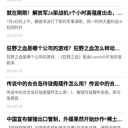
2023-07-07
就在刚刚！解放军24架战机3个小时高强度出击，抹
平台海中线
7月4日的上午，解放军进行了新的军事演练，同一时间大量的战斗
机同时升
2023-07-07
狂野之血是哪个公司的游戏？狂野之血怎么转动视
角？
狂野之血是哪个公司的游戏：《狂野之血》是由Gameloft开发的首
款采...
2023-07-07
传说中的合合岛玲珑阁摆件怎么用？传说中的合合
岛活动顺序
传说中的合合岛玲珑阁摆件怎么用：1、解锁玲珑摆件系统，即可
免费获...
2023-07-07
中国宣布镓锗出口管制，外媒果然开始炒作“稀土担
忧”
【环球网报道】中国商务部和海关总署3日宣布对镓、锗相关物项