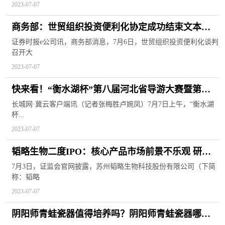
2023-07-07
商务部：世贸组织投资便利化协定成功结束文本谈
判
证券时报e公司讯，商务部消息，7月6日，世贸组织投资便利化谈判
召开大
2023-07-07
快来看！“衡水湖杯”第八届河北省导游大赛暨第五
届全国导游大赛选拔赛总决赛获奖名单揭晓啦
长城网·冀云客户端讯（记者张梅胜卢婉凤）7月7日上午，“衡水湖
杯...
2023-07-07
韬略生物二度IPO：核心产品市场前景不乐观 研发
投入低于同行
7月3日，证监会官网披露，苏州韬略生物科技股份有限公司（下简
称：韬略
2023-07-07
阴阳师青蛙瓷器值得培养吗？阴阳师青蛙瓷器哪里