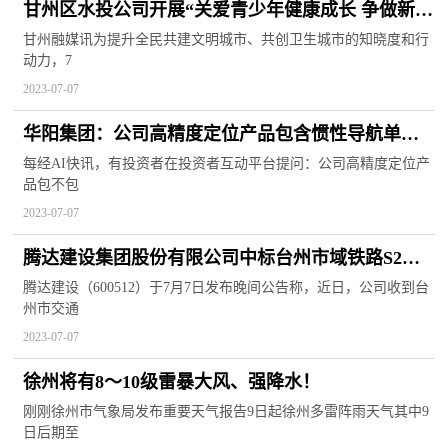
甘州区水投公司开展“关爱青少年健康成长 争做新时
代好少年”知识宣传活动
甘州融媒讯为提升全民共建文明城市、共创卫生城市的知晓度和行
动力，7
2023-07-07
华阳集团：公司高精度定位产品包含惯性导航单元
目前已获得定点项目 计划年内量产
每经AI快讯，有投资者在投资者互动平台提问：公司高精度定位产
品包不包
2023-07-07
腾达建设集团股份有限公司中标台州市域铁路S2线
土建施工IV标段项目
腾达建设（600512）于7月7日发布晚间公告称，近日，公司收到台
州市交通
2023-07-07
徐州将有8～10级雷暴大风、强降水！
刚刚徐州市气象局发布重要天气报告9日起徐州多雷阵雨天气其中9
日后期至