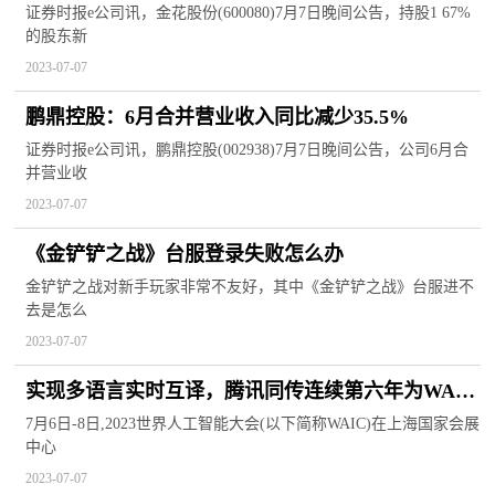
证券时报e公司讯，金花股份(600080)7月7日晚间公告，持股1 67%
的股东新
2023-07-07
鹏鼎控股：6月合并营业收入同比减少35.5%
证券时报e公司讯，鹏鼎控股(002938)7月7日晚间公告，公司6月合
并营业收
2023-07-07
《金铲铲之战》台服登录失败怎么办
金铲铲之战对新手玩家非常不友好，其中《金铲铲之战》台服进不
去是怎么
2023-07-07
实现多语言实时互译，腾讯同传连续第六年为WAIC
提供AI翻译服务
7月6日-8日,2023世界人工智能大会(以下简称WAIC)在上海国家会展
中心
2023-07-07