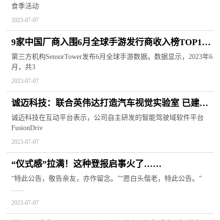
食季活动
2023-07-07
9家中国厂商入围6月全球手游发行商收入榜TOP100
合计收入18.9亿美元
第三方机构SensorTower发布6月全球手游数据。数据显示，2023年6
月，共3
2023-07-07
诚迈科技：联合英伟达打造汽车视觉实验室 已建立
1000+项的汽车视觉标准化场景
诚迈科技在互动平台表示，公司自主研发的智能驾驶域软件平台
FusionDriv
2023-07-07
“仪式感”拉满！这种登报启事火了……
“特此公告，敬告亲友，亦作留念。”“愿白头偕老，特此公告。”
…...
2023-07-07