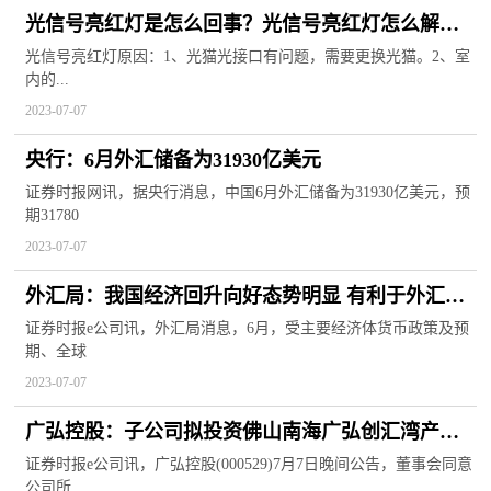
光信号亮红灯是怎么回事？光信号亮红灯怎么解
决？
光信号亮红灯原因：1、光猫光接口有问题，需要更换光猫。2、室
内的...
2023-07-07
央行：6月外汇储备为31930亿美元
证券时报网讯，据央行消息，中国6月外汇储备为31930亿美元，预
期31780
2023-07-07
外汇局：我国经济回升向好态势明显 有利于外汇储
备规模继续保持基本稳定
证券时报e公司讯，外汇局消息，6月，受主要经济体货币政策及预
期、全球
2023-07-07
广弘控股：子公司拟投资佛山南海广弘创汇湾产业
基地项目
证券时报e公司讯，广弘控股(000529)7月7日晚间公告，董事会同意
公司所