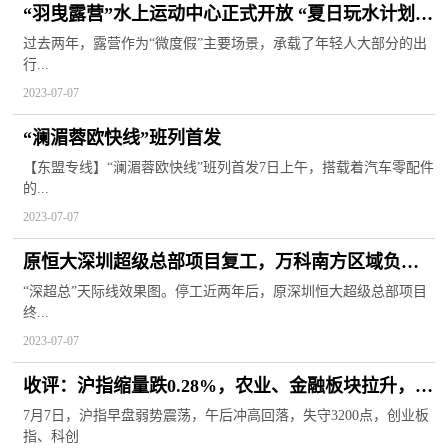
“羽曳露营”水上运动中心正式开放 “夏日玩水计划”
从桨板开始
过去两年，露营作为“微度假”主要场景，承载了年轻人大部分的出
行...
2023-07-07
“澜湄蓉欧快线”班列首发
【东盟专线】“澜湄蓉欧快线”班列首发7日上午，搭载着汽车零配件
的...
2023-07-07
原恒大深圳超级总部项目复工，万科南方区域负责
代建
“深超总”天际线效果图。停工近两年后，原深圳恒大超级总部项目
终...
2023-07-07
收评：沪指缩量跌0.28%，农业、金融板块拉升，人
工智能概念等下挫
7月7日，沪指早盘弱势震荡，午后冲高回落，失守3200点，创业板
指、科创