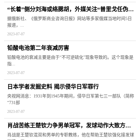
“长着”侧分刘海或络腮胡，外媒关注“普里戈任伪装
照”被泄露
据俄新社、《俄罗斯商业咨询日报》网站等多家俄媒当地时间5日
报道，...
2023-07-07
铅酸电池第二年衰减厉害
铅酸电池的衰减主要是由于“不可逆硫化”现象导致的。这个现象是
指...
2023-07-07
日本学者发掘史料 揭示侵华日军罪行
央视网消息：1931年到1945年期间，侵华日军第七三一部队（简称
“731部
2023-07-07
肖战苦练王楚钦力争男单冠军，发球动作大致方博
躺枪，球迷都笑了
肖战是王楚钦混双和男单的专职教练，他在帮助王楚钦强化接发球