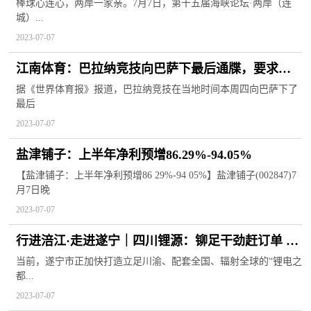
届海峡论坛·两岸棒球文化节在福建连城开幕
棒球心连心，两岸一家亲。7月7日，第十五届海峡论坛·两岸（连
城）...
2023-07-07
江南体育：巴拉纳竞技向巴萨下最后通牒，要求周
五完成罗克交易
据《世界体育报》报道，巴拉纳竞技在当地时间本周四向巴萨下了
最后
2023-07-07
盐津铺子：上半年净利预增86.29%-94.05%
【盐津铺子：上半年净利预增86 29%-94 05%】盐津铺子(002847)7
月7日晚
2023-07-07
行进涪江·走进遂宁｜四川锂源：铆足干劲赶订单 预
计全年产值将达100亿元
当前，遂宁市正加快打造立足川渝、配套全国、辐射全球的“锂电之
都...
2023-07-07