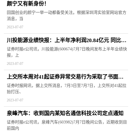
颜宁又有新身份！
回国创业的颜宁一举一动都备受关注。根据深圳湾实验室网站官方
消息，当
2023-07-07
川投能源业绩快报：上半年净利润20.84亿元 同比增
长33.61%
证券时报e公司讯，川投能源(600674)7月7日晚间发布上半年业绩快
报，上
2023-07-07
上交所本周对41起证券异常交易行为采取了书面警
示等监管措施
证券时报网讯，据上交所消息，7月3日至7月7日，上交所对41起拉
抬打压、
2023-07-07
泉峰汽车：收到国内某知名通信科技公司定点通知
证券时报e公司讯，泉峰汽车(603982)7月7日晚间公告，近期收到目
前国内