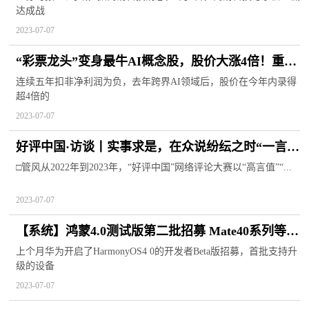
达成战
2023-07-07
“彩票龙头”变身最牛AI概念股，股价大涨4倍！重奖
美女CEO超6500万元股权
连续五年扣非净利润为负，去年跨界AI领域后，股价在今年内录得
超4倍的
2023-07-07
好评中国·访谈丨实事求是，在众说纷纭之时“一言立
骨”
□管风从2022年到2023年，“好评中国”网络评论大赛以“高言值”“...
2023-07-07
【系统】鸿蒙4.0测试版第二批招募 Mate40系列等机
型可参与
上个月华为开启了HarmonyOS4 0的开发者Beta版招募，首批支持升
级的设备
2023-07-07