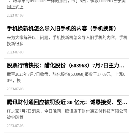
1、跟苹果的iPodtouch一样的东西，9月15日，微软ZuneHD已于美
国正式上
2023-07-08
手机换新机怎么导入旧手机的内容（手机换新）
来为大家解答以上问题，手机换新机怎么导入旧手机的内容，手机
换新很多
2023-07-08
股票行情快报：醋化股份（603968）7月7日主力资
金净卖出231.62万元
截至2023年7月7日收盘，醋化股份(603968)报收于17 69元，上涨0
0%，换
2023-07-08
腾讯财付通回应被罚没近 30 亿元：诚恳接受、坚决
服从和落实
IT之家7月7日消息，今日晚间，腾讯旗下财付通支付科技有限公司
被金融管
2023-07-08