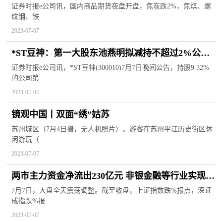
证券时报e公司讯，国内商品期货夜盘开盘，焦炭跌2%，焦煤、螺
纹钢、铁
2023-07-07
*ST豆神：第一大股东池燕明拟减持不超过2%公司
股份
证券时报e公司讯，*ST豆神(300010)7月7日晚间公告，持股9 32%
的公司第
2023-07-07
镜观中国丨双面“绣”姑苏
苏州城区（7月4日摄，无人机照片）。游客在苏州平江历史街区休
闲游玩（
2023-07-07
两市主力资金净流出230亿元 非银金融等行业实现净
流入
7月7日，大盘全天震荡调整。截至收盘，上证指数跌%报点，深证
成指跌%报
2023-07-07