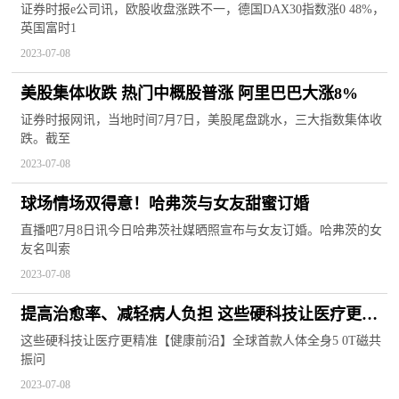
证券时报e公司讯，欧股收盘涨跌不一，德国DAX30指数涨0 48%，
英国富时1
2023-07-08
美股集体收跌 热门中概股普涨 阿里巴巴大涨8%
证券时报网讯，当地时间7月7日，美股尾盘跳水，三大指数集体收
跌。截至
2023-07-08
球场情场双得意！哈弗茨与女友甜蜜订婚️
直播吧7月8日讯今日哈弗茨社媒晒照宣布与女友订婚。哈弗茨的女
友名叫索
2023-07-08
提高治愈率、减轻病人负担 这些硬科技让医疗更精
准
这些硬科技让医疗更精准【健康前沿】全球首款人体全身5 0T磁共
振问
2023-07-08