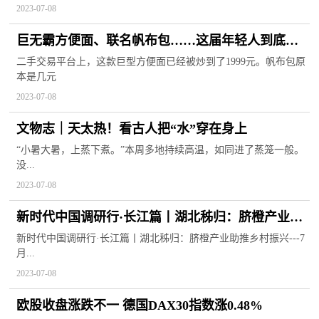
2023-07-08
巨无霸方便面、联名帆布包……这届年轻人到底在
抢什么？
二手交易平台上，这款巨型方便面已经被炒到了1999元。帆布包原
本是几元
2023-07-08
文物志｜天太热！看古人把“水”穿在身上
“小暑大暑，上蒸下煮。”本周多地持续高温，如同进了蒸笼一般。
没...
2023-07-08
新时代中国调研行·长江篇丨湖北秭归：脐橙产业助
推乡村振兴
新时代中国调研行·长江篇丨湖北秭归：脐橙产业助推乡村振兴---7
月...
2023-07-08
欧股收盘涨跌不一 德国DAX30指数涨0.48%