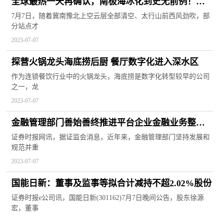
全球最热一天再确认，南极海冰化到史无前例！网
友：临界点已过？
7月7日，随着冀南豫北上空云层全部清空、太行山前西风劲吹，部
分站点才
2023-07-07
探营火锅龙头海底捞后厨 餐厅数字化进入深水区
作为连锁餐饮行业中的火锅龙头，海底捞是数字化转型较早的公司
之一，龙
2023-07-07
金融管理部门善始善终推进平台企业金融业务整改
着力提升平台企业常态化金融监管水平
证券时报网讯，据证监会消息，近年来，金融管理部门坚持发展和
规范并重
2023-07-07
国能日新：董事及监事等拟合计减持不超2.02%股份
证券时报e公司讯，国能日新(301162)7月7日晚间公告，股东徐源
宏，董事