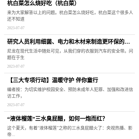
杭白菜怎么烧好吃（杭白菜）
来为大家解答以上的问题。杭白菜怎么烧好吃，杭白菜这个很多人
还不知道
2023-07-07
研究人员利用细菌、电力和木材来制造更环保的尼
龙材料
尼龙在现代生活中随处可见，从我们穿的衣服到汽车的安全带。问
题在于生
2023-07-07
【三大专项行动】温暖守护 伴你童行
编者按：为切实维护校园安全、预防未成年人犯罪、加强和改进信
访工作，
2023-07-07
“液体榴莲”三水臭屁醋，如何一炮而红？
这个夏天，有着“液体榴莲”之称的三水臭屁醋火了：央视热播、影
帝...