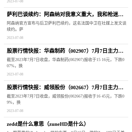
2023-07-08
萨利巴谈续约：阿森纳对我意义重大，我和枪迷有
着特殊的联系
阿森纳官方宣布与后卫萨利巴续约，这名法国中卫在社媒上发文谈
续约。萨
2023-07-08
股票行情快报：华森制药（002907）7月7日主力资
金净买入134.05万元
截至2023年7月7日收盘，华森制药(002907)报收于15 16元，下跌0
07%，换
2023-07-08
股票行情快报：威领股份（002667）7月7日主力资
金净卖出191.88万元
截至2023年7月7日收盘，威领股份(002667)报收于16 45元，下跌0
9%，换
2023-07-08
zedd是什么意思（zuneHD是什么）