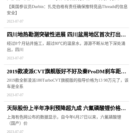
Threads的信息安全
【美国参议员Durbin：扎克伯格有责任确保推特竞品Threads的信息
安全】
2023-07-07
四川地热勘测突破性进展 四川盆周地区首次打出超
80℃温泉
经过8个月钻井施工，超过80℃的温泉水，源源不断从地下深处涌
出，四川
2023-07-07
2019款凌派CVT旗舰版好不好及秦ProDM刹车距离
多少
2019款全新凌派180TurboCVT旗舰版的指导价格为13 98万元了，该
车是全系
2023-07-07
天际股份上半年净利预降超九成 六氟磷酸锂价格下
探成主因
上海有色网公布的数据显示，自今年6月27日以来，六氟磷酸锂
（国产）价
2023-07-07