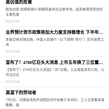
高估值的危害
图虫创意 供图陈锦兴 制图陈嘉禾在证券市场，投资者常常受到的
主要危害
2023-07-08
业界预计货币政策将加大力度支持稳增长 下半年结
构性货币政策工具或唱主角
本报记者刘琪近期，中国人民银行（以下简称“央行”）货币政策工
具...
2023-07-08
宣布了！4700亿巨头大消息 上市五年换了三位董事
长
【宣布了！4700亿巨头大消息】7月7日晚，工业富联发布公告，公
司当日召
2023-07-08
高温下的劳动者
7月4日，河南省洛阳市涧西区的中信重工车间内，工人正冒着高温
酷暑，锻