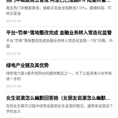
热门中概股周五普涨 阿里巴巴涨超8% 陆金所富途
360数科涨超6%
周五热门中概股普涨，纳斯达克金龙指数涨3 19%。嘉楠科技、叮
咚买菜涨
2023-07-08
平台“罚单”落地整改完成 金融业务转入常态化监管
平台“罚单”落地整改完成金融业务转入常态化监管---7月7日晚，中
国...
2023-07-08
绿电产业链及其优势
绿色电力是A股市场热炒的题材概念之一，为了让投资者小伙伴有
进一步的
2023-07-08
女生说滚怎么幽默回答她（女朋友说滚怎么幽默机
智回复）
在和女生聊天过程中经常会碰到女生说滚的情况，通常来说滚这个
字的含义