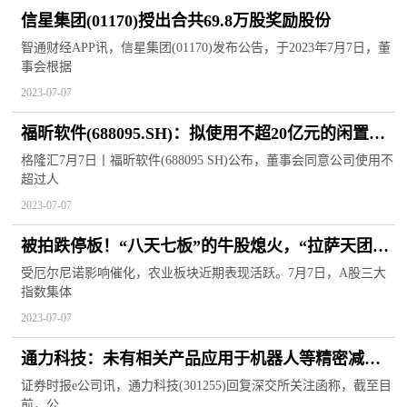
信星集团(01170)授出合共69.8万股奖励股份
智通财经APP讯，信星集团(01170)发布公告，于2023年7月7日，董
事会根据
2023-07-07
福昕软件(688095.SH)：拟使用不超20亿元的闲置自
有资金进行现金管理
格隆汇7月7日丨福昕软件(688095 SH)公布，董事会同意公司使用不
超过人
2023-07-07
被拍跌停板！“八天七板”的牛股熄火，“拉萨天团”
包揽买入前五！厄尔尼诺影响催化，农业板块爆发
受厄尔尼诺影响催化，农业板块近期表现活跃。7月7日，A股三大
指数集体
2023-07-07
通力科技：未有相关产品应用于机器人等精密减速
器
证券时报e公司讯，通力科技(301255)回复深交所关注函称，截至目
前，公