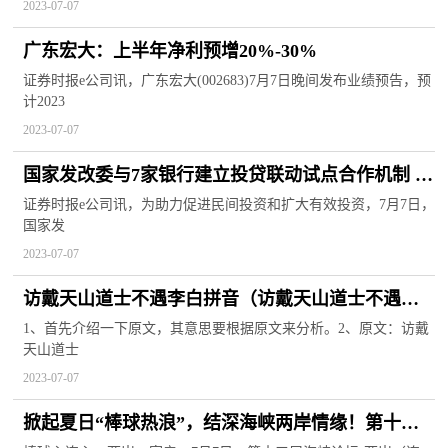
2023-07-07
广东宏大：上半年净利预增20%-30%
证券时报e公司讯，广东宏大(002683)7月7日晚间发布业绩预告，预
计2023
2023-07-07
国家发改委与7家银行建立投贷联动试点合作机制 助
力促进民间投资和扩大有效投资
证券时报e公司讯，为助力促进民间投资和扩大有效投资，7月7日，
国家发
2023-07-07
访戴天山道士不遇李白拼音（访戴天山道士不遇李
白）
1、首先介绍一下原文，其意思要根据原文来分析。2、原文：访戴
天山道士
2023-07-07
掀起夏日“棒球热浪”，结深海峡两岸情缘！第十五