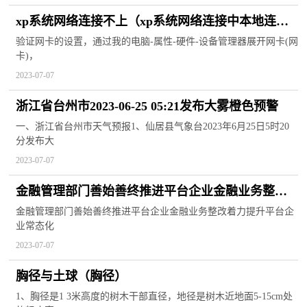
xp系统网络连接不上（xp系统网络连接中本地连接
选项消失该如何解决）
验证网卡的设置，通过我的电脑-属性-硬件-设备管理器展开网卡(网
卡)，
2023-07-07
浙江省台州市2023-06-25 05:21发布大雾橙色预警
一、浙江省台州市天气预报1、仙居县气象台2023年6月25日5时20
分发布大
2023-07-07
金融管理部门善始善终推进平台企业金融业务整改
着力提升平台企业常态化金融监管水平
金融管理部门善始善终推进平台企业金融业务整改着力提升平台企
业常态化
2023-07-07
胸径与土球（胸径）
1、胸径是1 3米高度的树木干部直径，地径是树木近地面5-15cm处