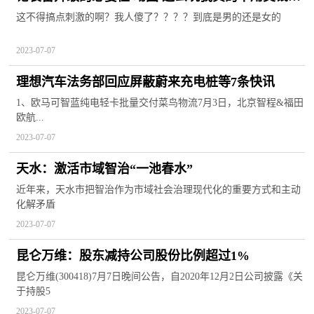
吗？
这不得搞点刺激的啊？我人傻了？？？？到底是男的还是女的
2023-07-07
理想汽车法务部回应屏蔽蔚来充电桩等7条快讯
1、欧马可智蓝纯电轻卡批量交付菜鸟物流7月3日，北京智程&福田
欧航...
2023-07-07
天水：激活市域智治“一池春水”
近年来，天水市把智治作为市域社会治理现代化的重要方式和主动
化解矛盾
2023-07-07
昆仑万维：股东减持公司股份比例超过1%
昆仑万维(300418)7月7日晚间公告，自2020年12月2日公司披露《关
于持股5
2023-07-07