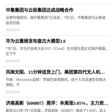
中集集团与云投集团达成战略合作
证券时报网讯，据中集集团7日消息，7月5日，中集集团与云南省
投资控股
2023-07-07
华为云重磅发布盘古大模型3.0
7月7日，华为开发者大会2023（Cloud）在中国东莞正式揭开帷幕。
在下午
2023-07-07
风雨无阻、15分钟送货上门，美团第四代无人机来
头不简单
作者：Hernanderz监制：罗超在疫情期间，由于人员流通受到很大
限制，不
2023-07-07
济南高新（600807）周评：本周涨3.05%，主力资金
合计净流出924.43万元
截至2023年7月7日收盘，济南高新（600807）报收于3 04元，较上