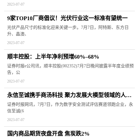
2023-07-07
9家TOP10厂商倡议！光伏行业这一标准有望统一
光伏产品尺寸的标准化迎来关键一步。7月7日，阿特斯、东方日
升、晶澳、
2023-07-07
顺丰控股：上半年净利预增60%–68%
证券时报e公司讯，顺丰控股(002352)7月7日晚间披露半年度业绩预
告，公
2023-07-07
永信至诚携手商汤科技 聚力发展大模型领域的人工
智能安全测试
证券时报网讯，7月7日，作为数字安全测试评估赛道领跑企业，永
信至诚(6
2023-07-07
国内商品期货夜盘开盘 焦炭跌2%