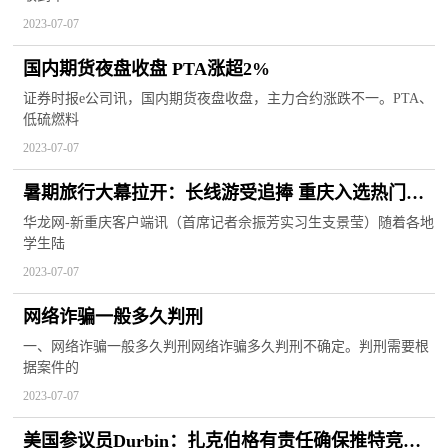
2023-07-07
国内期货夜盘收盘 PTA涨超2%
证券时报e公司讯，国内期货夜盘收盘，主力合约涨跌不一。PTA、
低硫燃料
2023-07-07
暑期旅行大幕拉开：长线游受追捧 重庆入选热门目
的地
华龙网-新重庆客户端讯（首席记者佘振芳实习生支景莹）随着各地
学生陆
2023-07-07
网络诈骗一般多久判刑
一、网络诈骗一般多久判刑网络诈骗多久判刑不确定。判刑需要根
据案件的
2023-07-07
美国参议员Durbin：扎克伯格有责任确保推特竞品